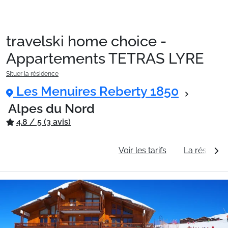
travelski home choice -
Packages
Appartements TETRAS LYRE
Situer la résidence
🚆Train de nuit
Les Menuires Reberty 1850
Alpes du Nord
4.8 / 5 (3 avis)
Stations
Informations générales
Voir les tarifs
La résidenc
Hébergements
Bons plans