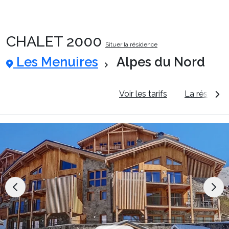
CHALET 2000
Situer la résidence
Packages
Les Menuires
Alpes du Nord
🚆Train de nuit
Informations générales
Voir les tarifs
La résidenc
Stations
Hébergements
Bons plans