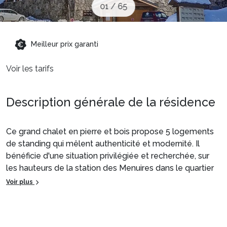
01
/
65
Sites CSE & Groupes
Montagne été
Meilleur prix garanti
Voir les tarifs
Français (FR)
Description générale de la résidence
Ce grand chalet en pierre et bois propose 5 logements
de standing qui mêlent authenticité et modernité. Il
bénéficie d'une situation privilégiée et recherchée, sur
les hauteurs de la station des Menuires dans le quartier
de Reberty 2000.
Voir plus
La vue sur les montagnes et plus particulièrement la
pointe de la Masse est exceptionnelle.
Venez découvrir ces appartements aux espaces pensés