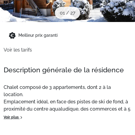
Sites CSE & Groupes
01
/
27
Montagne été
Meilleur prix garanti
Français (FR)
Voir les tarifs
Description générale de la résidence
Chalet composé de 3 appartements, dont 2 à la
location.
Emplacement idéal, en face des pistes de ski de fond, à
proximité du centre aqualudique, des commerces et à 5
minutes à pied du téléphérique par la passerelle.
Voir plus
Situation
: Centre ville à 300 m. Commerces à 300 m.