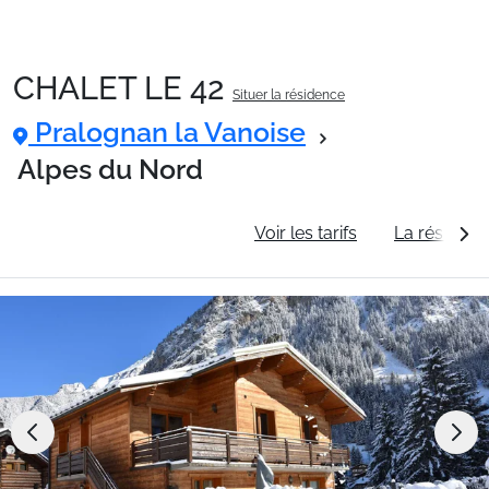
CHALET LE 42
Situer la résidence
Packages
Pralognan la Vanoise
Alpes du Nord
🚆Train de nuit
Informations générales
Voir les tarifs
La résidenc
Stations
Hébergements
Bons plans