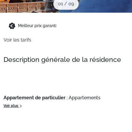
01
/
09
Sites CSE & Groupes
Montagne été
Meilleur prix garanti
Voir les tarifs
Français (FR)
Description générale de la résidence
Appartement de particulier
: Appartements
confortables et bien équipés
Voir plus