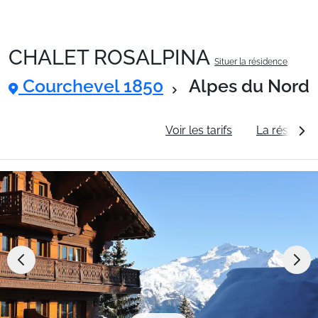
CHALET ROSALPINA
Situer la résidence
Packages
Courchevel 1850
Alpes du Nord
🚆Train de nuit
Informations générales
Voir les tarifs
La résidenc
Stations
Hébergements
Bons plans