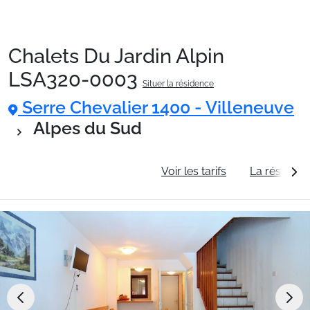
Chalets Du Jardin Alpin
Packages
LSA320-0003
Situer la résidence
Serre Chevalier 1400 - Villeneuve
🚆Train de nuit
Alpes du Sud
Stations
Informations générales
Voir les tarifs
La résidenc
Hébergements
Bons plans