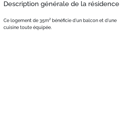
Description générale de la résidence
Ce logement de 35m² bénéficie d'un balcon et d'une
cuisine toute équipée.
Appartement de particulier :
Confortable et agréable,
ce logement de 35m² bénéficie d'un balcon et d'une
Voir plus
cuisine toute équipée.
Préparez votre séjour
1. Choisissez votre package