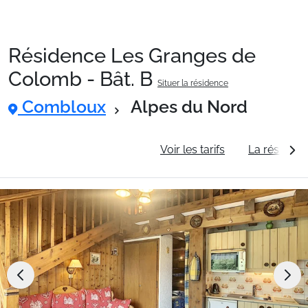
Résidence Les Granges de
Packages
Colomb - Bât. B
Situer la résidence
Combloux
Alpes du Nord
🚆Train de nuit
Informations générales
Voir les tarifs
La résidenc
Stations
Hébergements
Bons plans