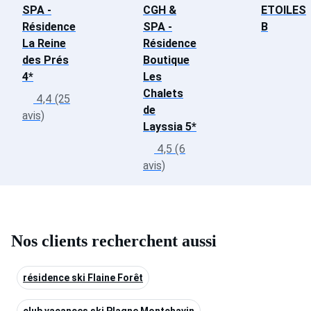
SPA -
CGH &
ETOILES
Résidence
SPA -
B
La Reine
Résidence
des Prés
Boutique
4*
Les
Chalets
4,4 (25
de
avis)
Layssia 5*
4,5 (6
avis)
Nos clients recherchent aussi
résidence ski Flaine Forêt
club vacances ski Plagne Montchavin