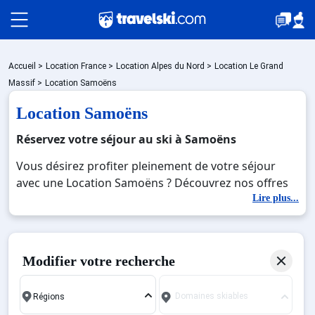
Packages
Accueil
>
Location France
>
Location Alpes du Nord
>
Location Le Grand
Massif
>
Location Samoëns
Location Samoëns
🚆Train de nuit
Réservez votre séjour au ski à Samoëns
Vous désirez profiter pleinement de votre séjour
Stations
avec une Location Samoëns ? Découvrez nos offres
de Location Samoëns pour skier sans limite à noel,
Lire plus...
jour de l'an, février. Fermez les yeux et imaginez…
Hébergements
Profitez de votre Location Samoëns, une station
réputée et moderne où vous pourrez mêler les
Modifier votre recherche
plaisirs de la glisse sur les pistes de ski et des
Bons plans
activités en totale immersion avec la beauté des
Domaines skiables
paysages montagnards. Pour un week-end ou pour