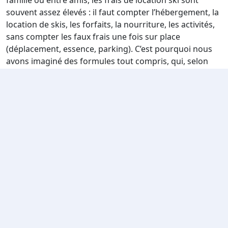
famille ou entre amis, les frais de location ski sont
souvent assez élevés : il faut compter l’hébergement, la
location de skis, les forfaits, la nourriture, les activités,
sans compter les faux frais une fois sur place
(déplacement, essence, parking). C’est pourquoi nous
avons imaginé des formules tout compris, qui, selon
vos dates de location, vous sont proposées au meilleur
prix et en adéquation avec vos besoins. Notre concept,
c’est le Smile & Pass : on vous explique. Vous pouvez
choisir notre première formule, à savoir l’hébergement.
De plus, pour des vacances encore plus différentes
nous mettons à votre disposition le smile and pass qui
permet de récupérer les forfaits en même temps que
les clés de votre appartement. Vous gagnerez du temps
et vous pourrez rapidement dévaler les pistes de ski et
de ne pas attendre avec les autres touristes pour
récupérer vos forfaits.
Notre sélection de location de Vacances à