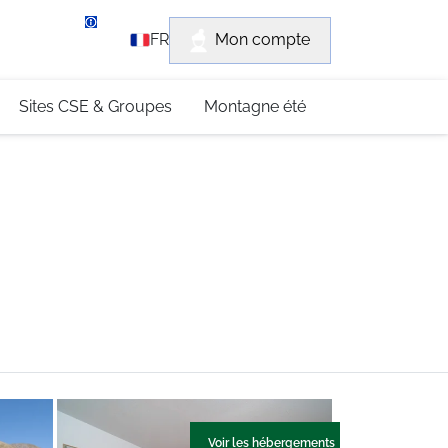
rvice client
Mon compte
FR
3 (0)4 79 96 30 69
Sites CSE & Groupes
Montagne été
Voir les hébergements