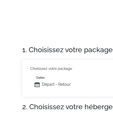
— Nom de la résidence : Les Chalets du Ver
— Ville : La Foux d’Allos
— Superficie : 32 m²
— Capacité d’accueil : 4 personnes
— Destination : MONTAGNE
— Étage : 1er avec ascenseur
🛏️ Description du logement :
1. Choisissez votre package
— Balcon avec mobilier de jardin, pour profi
— Salon : canapé-lit double (1x2 pers – 140x1
— Cuisine : réfrigérateur, mini-four, congélate
raclette
Choisissez votre package
— Coin nuit : deux lits superposés (1x2 pers –
Dates
— Salle de bain : baignoire pour se détendre,
Départ - Retour
— Autres équipements : WIFI, casier à skis, je
📍 À proximité :
Ce studio est idéalement situé à La Foux d’Al
2. Choisissez votre héberg
d’une course rapide ? Commerces et restaura