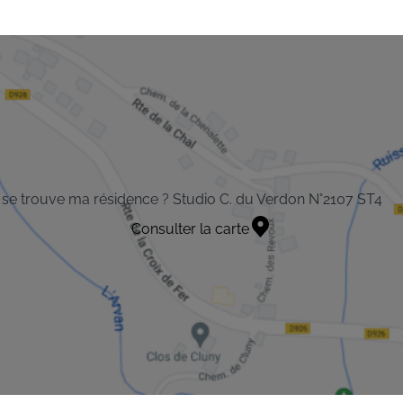
se trouve ma résidence ? Studio C. du Verdon N°2107 ST4
Consulter la carte