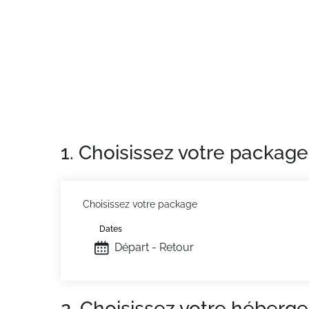
Les plus de ce logement : Résidence située 
La station dispose d'un parking couvert payan
Ménage sur demande
Situation :
À Risoul. Commerces à 10m. École
Appartement de particulier :
Confortable et 
1. Choisissez votre package
Choisissez votre package
Dates
Départ - Retour
2. Choisissez votre héberg