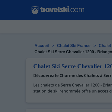
Accueil
>
Chalet Ski France
>
Chalet
Chalet Ski Serre Chevalier 1200 - Brianç
Chalet Ski Serre Chevalier 12
Découvrez le Charme des Chalets à Serr
Les chalets de Serre Chevalier 1200 - Bria
station de ski renommée offre un accès d
historique riche. À quelques pas des re
Chevalier 1200 - Briançon est la destinatio
d'une station de ski de premier ordre.