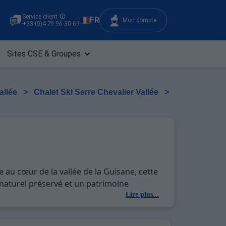
Service client
FR
Mon compte
+33 (0)4 79 96 30 69
Sites CSE & Groupes
allée
>
Chalet Ski Serre Chevalier Vallée
>
 au cœur de la vallée de la Guisane, cette
 naturel préservé et un patrimoine
oramique à couper le souffle. Serre
Lire plus...
'un village alpin et le confort moderne