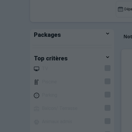
Dépa
Packages
Not
Top critères
TV
Piscine
Parking
Balcon/ Terrasse
Animaux admis