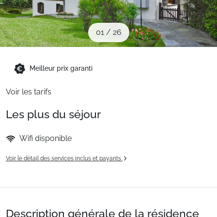
Sites CSE & Groupes
01
/
26
Montagne été
Meilleur prix garanti
Français (FR)
Voir les tarifs
Les plus du séjour
Wifi disponible
Voir le détail des services inclus et payants
Description générale de la résidence