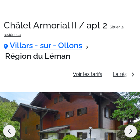
Châlet Armorial II / apt 2
Situer la
Packages
résidence
Villars - sur - Ollons
🚆Train de nuit
Région du Léman
Informations générales
Voir les tarifs
La résidenc
Stations
Hébergements
Bons plans