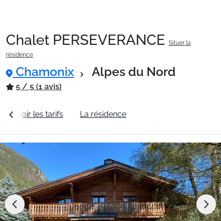
Chalet PERSEVERANCE
Situer la
Packages
résidence
Chamonix
Alpes du Nord
🚆Train de nuit
5 / 5 (1 avis)
Voir les tarifs
La résidence
Station Chamonix
Stations
Hébergements
Bons plans