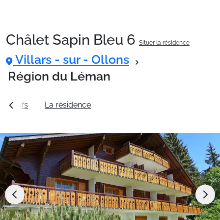
Châlet Sapin Bleu 6
Situer la résidence
Packages
Villars - sur - Ollons
Région du Léman
🚆Train de nuit
les tarifs
La résidence
Station Villars - sur - Ollons
Stations
Hébergements
Bons plans