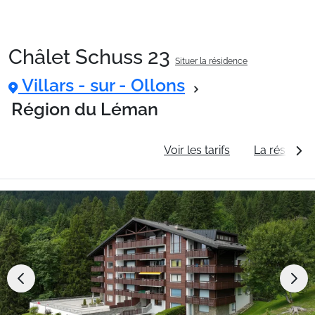
Châlet Schuss 23
Situer la résidence
Packages
Villars - sur - Ollons
Région du Léman
🚆Train de nuit
Informations générales
Voir les tarifs
La résidenc
Stations
Hébergements
Bons plans