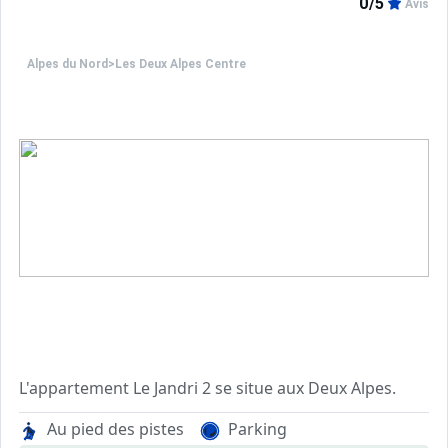
0/5
Avis
Alpes du Nord
>
Les Deux Alpes Centre
L'appartement Le Jandri 2 se situe aux Deux Alpes.
Très joli appartement de 50m², spacieux et lumineux, avec
Au pied des pistes
Parking
Entièrement refait à neuf, avec un mobilier et un équipe