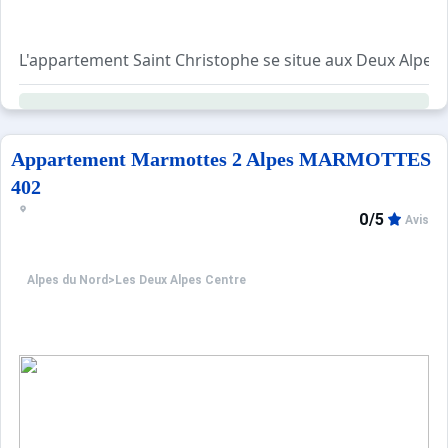
L'appartement Saint Christophe se situe aux Deux Alpes.
Studio de 18m² situé au centre de la station pied des pi
Cuisine équipée d’un micro-ondes, d’une plaque électriqu
Télévision dans le séjour.
Une salle d'eau avec une douche et toilettes.
Appartement Marmottes 2 Alpes MARMOTTES
Situé au deuxième étage avec ascenseur.
402
Parking privatif avec barrière.
0/5
Avis
La résidence se trouve en J4 sur le plan de la station.
Situé dans une petite résidence au calme
Alpes du Nord
>
Les Deux Alpes Centre