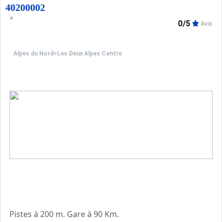
- Ascenseur
40200002
- Parking extérieur privé
0/5
Avis
- Local à skis
- Pas de connexion WIFI dans la résidence. Location de mi
Alpes du Nord
>
Les Deux Alpes Centre
Pistes à 200 m. Gare à 90 Km.