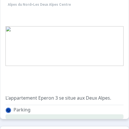
Alpes du Nord
>
Les Deux Alpes Centre
L'appartement Eperon 3 se situe aux Deux Alpes.
Boostez vos vacances en famille ou entre amis sur la st
Parking
Dans l'une des résidences les plus prisées de la statio
-Parking de copropriété avec barrière magnétique sous r