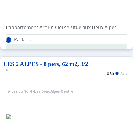
L'appartement Arc En Ciel se situe aux Deux Alpes.
Parking
Balcon OUEST de 3 m², avec une vue dégagée.
-Arrêt de navette au pied de l'immeuble.
-Casier-à-skis
-Résidence sans ascenseur
LES 2 ALPES - 8 pers, 62 m2, 3/2
-5 couchages
0/5
Avis
Tous nos biens sont sur notre site boostyourimmopoin
Alpes du Nord
>
Les Deux Alpes Centre