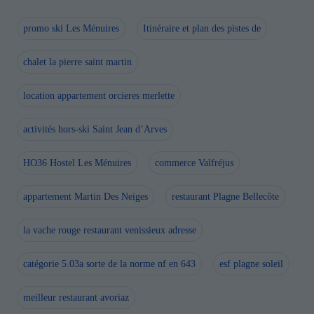
promo ski Les Ménuires
Itinéraire et plan des pistes de
chalet la pierre saint martin
location appartement orcieres merlette
activités hors-ski Saint Jean d’Arves
HO36 Hostel Les Ménuires
commerce Valfréjus
appartement Martin Des Neiges
restaurant Plagne Bellecôte
la vache rouge restaurant venissieux adresse
catégorie 5.03a sorte de la norme nf en 643
esf plagne soleil
meilleur restaurant avoriaz