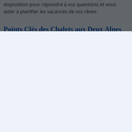
disposition pour répondre à vos questions et vous
aider à planifier les vacances de vos rêves.
Points Clés des Chalets aux Deux Alpes
Centre
Situation idéale :
Proximité immédiate des pistes et
des remontées mécaniques, au cœur de la Place des
Deux Alpes Centre.
Confort et authenticité :
Chalets équipés de tout le
nécessaire pour un séjour agréable, y compris sauna
et terrasse. Activités diversifiées : Accès à un large
éventail d'activités de montagne et au village de
Venosc.
Options variées :
Chalets adaptés à tous les goûts et
budgets, avec des équipements tels que piscine et
jardin.