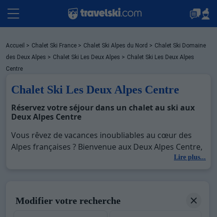
Packages
Accueil
>
Chalet Ski France
>
Chalet Ski Alpes du Nord
>
Chalet Ski Domaine
des Deux Alpes
>
Chalet Ski Les Deux Alpes
>
Chalet Ski Les Deux Alpes
Centre
Stations
Chalet Ski Les Deux Alpes Centre
Réservez votre séjour dans un chalet au ski aux
Deux Alpes Centre
Hébergements
Vous rêvez de vacances inoubliables au cœur des
Alpes françaises ? Bienvenue aux Deux Alpes Centre,
Bons plans
un quartier emblématique de la station des Deux
Lire plus...
Alpes, situé dans la magnifique région du Rhône-
Alpes, en France. Ce lieu unique est parfait pour skier
Sites CSE & Groupes
au pied des montagnes majestueuses comme le
Modifier votre recherche
Galibier. Les Deux Alpes Centre offrent une
combinaison idéale de chalets authentiques,