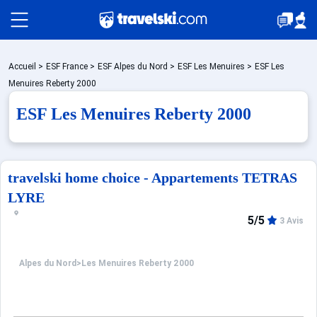
Packages
Accueil
>
ESF France
>
ESF Alpes du Nord
>
ESF Les Menuires
>
ESF Les
Menuires Reberty 2000
ESF Les Menuires Reberty 2000
Stations
Hébergements
travelski home choice - Appartements TETRAS
LYRE
5/5
Bons plans
3 Avis
Alpes du Nord
>
Les Menuires Reberty 2000
☼ Montagne été