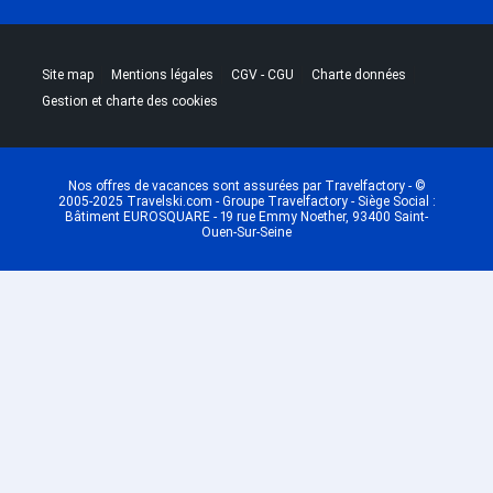
|
|
|
|
Site map
Mentions légales
CGV - CGU
Charte données
Gestion et charte des cookies
Nos offres de vacances sont assurées par Travelfactory - ©
2005-2025 Travelski.com - Groupe Travelfactory - Siège Social :
Bâtiment EUROSQUARE - 19 rue Emmy Noether, 93400 Saint-
Ouen-Sur-Seine