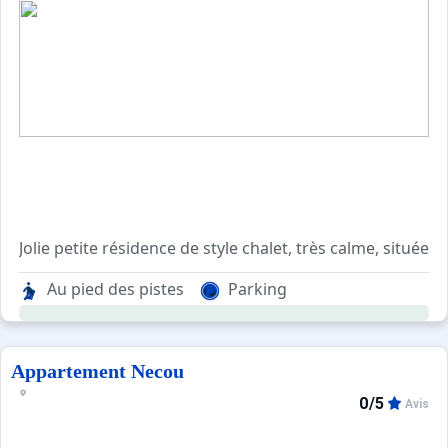
Sites CSE & Groupes
Jolie petite résidence de style chalet, très calme, située 
Parking gratuit et arrêt navette devant l'entrée de la rés
Au pied des pistes
Parking
Appartement Necou
0/5
Avis