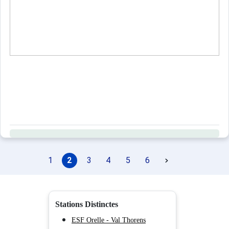
1
2
3
4
5
6
Stations Distinctes
ESF Orelle - Val Thorens