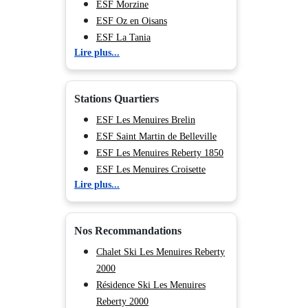
ESF Morzine
ESF Oz en Oisans
ESF La Tania
Lire plus...
ESF Saint François Longchamp
ESF Chamrousse
ESF Saint Sorlin d'Arves
Stations Quartiers
ESF Saint Jean d'Arves
ESF Valfréjus
ESF Les Menuires Brelin
ESF Albiez Montrond
ESF Saint Martin de Belleville
ESF Les Carroz d'Araches
ESF Les Menuires Reberty 1850
ESF La Toussuire
ESF Les Menuires Croisette
Lire plus...
ESF Valmeinier
ESF Les Menuires Bruyères
ESF Brides les Bains
ESF Les Menuires Preyerand
ESF Auris en Oisans
ESF Les Menuires Fontanettes
Nos Recommandations
ESF Sainte Foy en Tarentaise
ESF Combloux
Chalet Ski Les Menuires Reberty
ESF Vaujany
2000
ESF Bourg Saint Maurice
Résidence Ski Les Menuires
ESF Pralognan la Vanoise
Reberty 2000