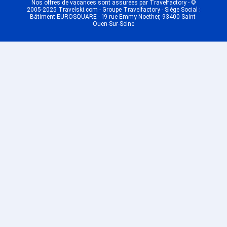
Nos offres de vacances sont assurées par Travelfactory - ©
2005-2025 Travelski.com - Groupe Travelfactory - Siège Social :
Bâtiment EUROSQUARE - 19 rue Emmy Noether, 93400 Saint-
Ouen-Sur-Seine