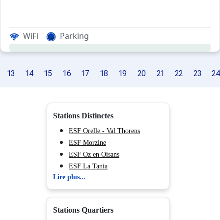
WiFi
Parking
13
14
15
16
17
18
19
20
21
22
23
2
Stations Distinctes
ESF Orelle - Val Thorens
ESF Morzine
ESF Oz en Oisans
ESF La Tania
Lire plus...
ESF Saint François Longchamp
ESF Chamrousse
ESF Saint Sorlin d'Arves
Stations Quartiers
ESF Saint Jean d'Arves