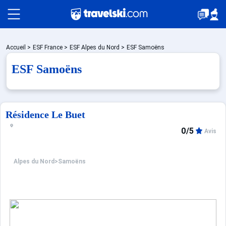
Packages
Accueil
>
ESF France
>
ESF Alpes du Nord
>
ESF Samoëns
ESF Samoëns
Stations
Résidence Le Buet
Hébergements
0/5
Avis
Bons plans
Alpes du Nord
>
Samoëns
☼ Montagne été