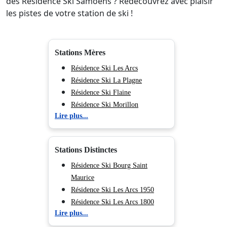
des Résidence Ski Samoëns ? Redécouvrez avec plaisir
les pistes de votre station de ski !
Stations Mères
Résidence Ski Les Arcs
Résidence Ski La Plagne
Résidence Ski Flaine
Résidence Ski Morillon
Lire plus...
Résidence Ski Chamonix (Vallée
de)
Résidence Ski Les Deux Alpes
Stations Distinctes
Résidence Ski Tignes
Résidence Ski Val d'Isère
Résidence Ski Bourg Saint
Résidence Ski Val Cenis
Maurice
Résidence Ski Les Menuires
Résidence Ski Les Arcs 1950
Résidence Ski Méribel
Résidence Ski Les Arcs 1800
Lire plus...
Résidence Ski Courchevel
Résidence Ski Les Arcs 1600
Résidence Ski Les Arcs 2000