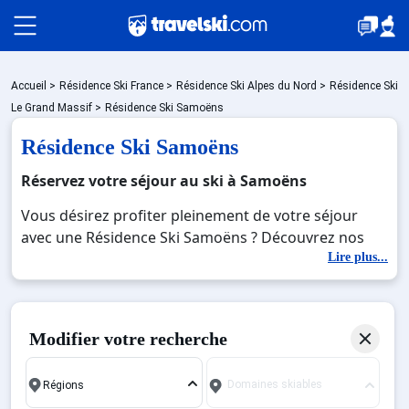
Packages
Accueil
>
Résidence Ski France
>
Résidence Ski Alpes du Nord
>
Résidence Ski
Le Grand Massif
>
Résidence Ski Samoëns
Résidence Ski Samoëns
🚆Train de nuit
Réservez votre séjour au ski à Samoëns
Vous désirez profiter pleinement de votre séjour
Stations
avec une Résidence Ski Samoëns ? Découvrez nos
offres de Résidence Ski Samoëns pour skier sans
Lire plus...
limite à noel, jour de l'an, février. Fermez les yeux et
Hébergements
imaginez… Profitez de votre Résidence Ski Samoëns,
une station réputée et moderne où vous pourrez
Modifier votre recherche
mêler les plaisirs de la glisse sur les pistes de ski et
Bons plans
des activités en totale immersion avec la beauté des
Domaines skiables
paysages montagnards. Pour un week-end ou pour