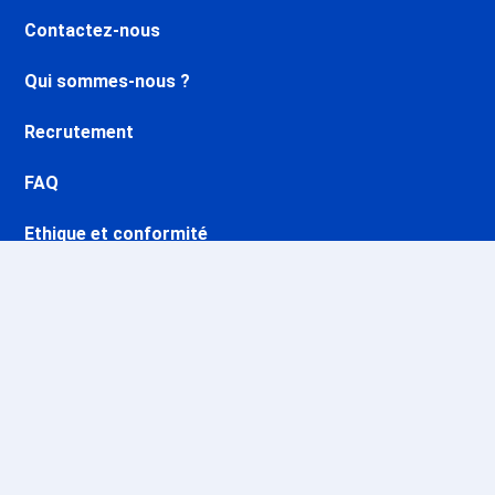
Contactez-nous
Qui sommes-nous ?
Recrutement
FAQ
Ethique et conformité
Nos opérations
Sites CSE & Groupes
Stations & domaines skiables