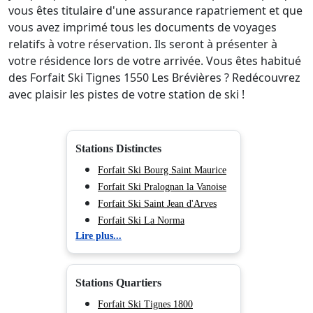
vous êtes titulaire d'une assurance rapatriement et que
vous avez imprimé tous les documents de voyages
relatifs à votre réservation. Ils seront à présenter à
votre résidence lors de votre arrivée. Vous êtes habitué
des Forfait Ski Tignes 1550 Les Brévières ? Redécouvrez
avec plaisir les pistes de votre station de ski !
Stations Distinctes
Forfait Ski Bourg Saint Maurice
Forfait Ski Pralognan la Vanoise
Forfait Ski Saint Jean d'Arves
Forfait Ski La Norma
Lire plus...
Forfait Ski Vaujany
Forfait Ski Aussois
Forfait Ski La Toussuire
Stations Quartiers
Forfait Ski Auris en Oisans
Forfait Ski Valmeinier
Forfait Ski Tignes 1800