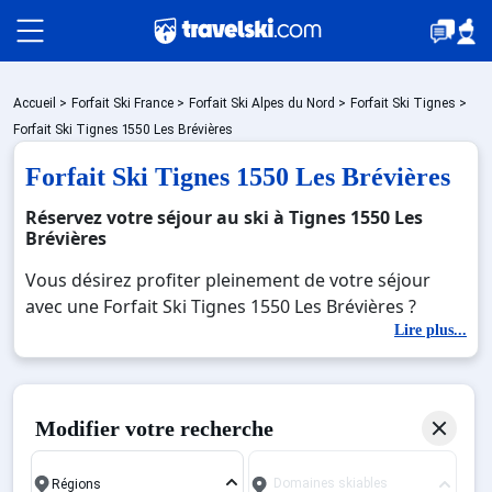
Packages
Accueil
>
Forfait Ski France
>
Forfait Ski Alpes du Nord
>
Forfait Ski Tignes
>
Forfait Ski Tignes 1550 Les Brévières
Forfait Ski Tignes 1550 Les Brévières
Stations
Réservez votre séjour au ski à Tignes 1550 Les
Brévières
Hébergements
Vous désirez profiter pleinement de votre séjour
avec une Forfait Ski Tignes 1550 Les Brévières ?
Découvrez nos offres de Forfait Ski Tignes 1550 Les
Lire plus...
Bons plans
Brévières pour skier sans limite à noel, jour de l'an,
février. Fermez les yeux et imaginez… Profitez de
votre Forfait Ski Tignes 1550 Les Brévières, une
Sites CSE & Groupes
Modifier votre recherche
station réputée et moderne où vous pourrez mêler
les plaisirs de la glisse sur les pistes de ski et des
Domaines skiables
activités en totale immersion avec la beauté des