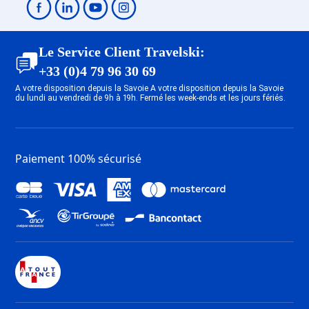
Forfait Ski Valfréjus
Forfait Ski Avoriaz
Forfait Ski Saint François
Le Service Client Travelski:
Longchamp
+33 (0)4 79 96 30 69
Forfait Ski Valloire
A votre disposition depuis la Savoie A votre disposition depuis la Savoie
Forfait Ski Oz en Oisans
du lundi au vendredi de 9h à 19h. Fermé les week-ends et les jours fériés.
Forfait Ski Saint Sorlin d'Arves
Forfait Ski Combloux
Forfait Ski Saint Gervais Mont-
Paiement 100% sécurisé
Blanc