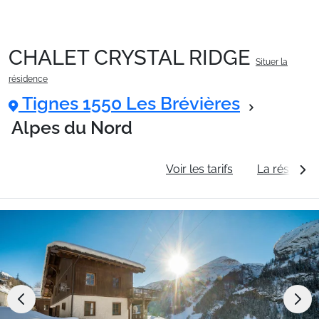
CHALET CRYSTAL RIDGE
Situer la
Packages
résidence
Tignes 1550 Les Brévières
🚆Train de nuit
Alpes du Nord
Informations générales
Voir les tarifs
La résidenc
Stations
Hébergements
Bons plans