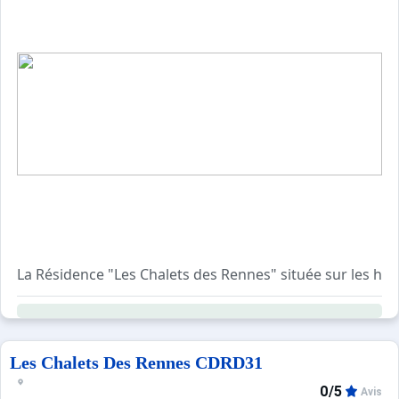
La Résidence "Les Chalets des Rennes" située sur les h
Le + de cette résidence est son espace bien être composé
L'appartement CDRG31 offre une superficie de 50 m² ave
Au rez de chaussée:
Les Chalets Des Rennes CDRD31
- une entrée avec un grand placard très pratique pour 
0/5
Avis