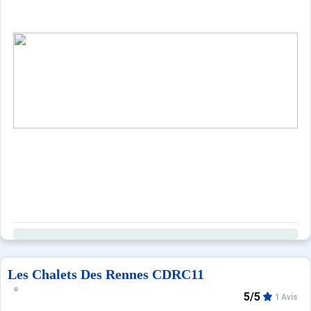
Voyagez léger en profitant d'un large choix de prestations 
Imaginez votre séjour dans cet appartement de vacances gr
Les Chalets Des Rennes CDRC11
5/5
1 Avis