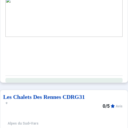
Imaginez votre séjour dans cet appartement de vacances gr
Voyagez léger en profitant d'un large choix de prestations
Les animaux de compagnie sont acceptés avec un supplé
Les Chalets Des Rennes CDRG31
0/5
Avis
Alpes du Sud
>
Vars