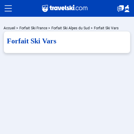
Packages
Accueil
>
Forfait Ski France
>
Forfait Ski Alpes du Sud
>
Forfait Ski Vars
Forfait Ski Vars
Stations
Hébergements
Bons plans
Sites CSE & Groupes