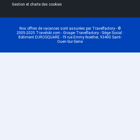
Gestion et charte des cookies
Nos offres de vacances sont assurées par Travelfactory - ©
2005-2025 Travelski.com - Groupe Travelfactory - Siège Social :
Bâtiment EUROSQUARE - 19 rue Emmy Noether, 93400 Saint-
Ouen-Sur-Seine