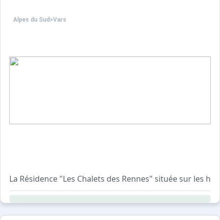
Alpes du Sud
>
Vars
La Résidence "Les Chalets des Rennes" située sur les h
Ce sont des appartements chaleureux de 2 à 8 couchages
Le + de cette résidence est son espace bien être composé