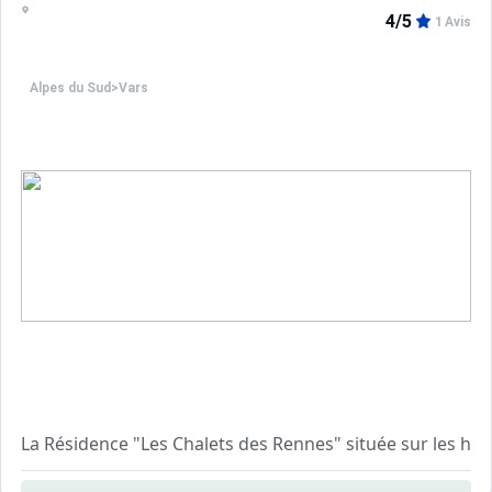
4/5
1 Avis
Alpes du Sud
>
Vars
La Résidence "Les Chalets des Rennes" située sur les h
Le + de cette résidence est son espace bien être composé