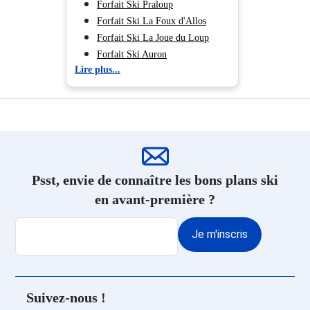
Forfait Ski Montgenèvre
Forfait Ski Praloup
Animaux non acceptés.
Forfait Ski Orcières Merlette
Forfait Ski La Foux d'Allos
1850
Forfait Ski La Joue du Loup
Forfait Ski Isola 2000
Forfait Ski Auron
Lire plus...
Forfait Ski Puy Saint Vincent
Forfait Ski Risoul
Forfait Ski Les Orres
Forfait Ski Superdévoluy
Forfait Ski Montgenèvre
Forfait Ski Orcières Merlette
1850
Psst, envie de connaître les bons plans ski
Forfait Ski Isola 2000
en avant-première ?
Je m'inscris
Suivez-nous !