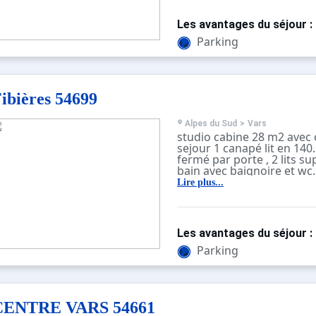
ascenseur. construction c
Wifi
Les avantages du séjour :
Parking
ibières 54699
Alpes du Sud
>
Vars
studio cabine 28 m2 avec c
sejour 1 canapé lit en 140
fermé par porte , 2 lits su
bain avec baignoire et wc
réfrigérateur 2 plaques él
Lire plus...
balcon expo ouest vue m
étage avec ascenseur. im
construction classique.
Les avantages du séjour :
Parking
CENTRE VARS 54661