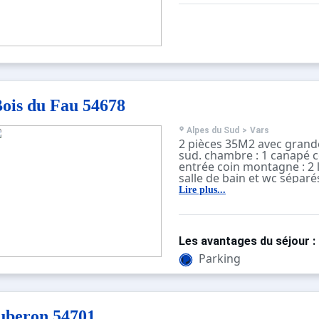
étage sur 13 avec ascense
classique.
ois du Fau 54678
Alpes du Sud
>
Vars
2 pièces 35M2 avec grand
sud. chambre : 1 canapé c
entrée coin montagne : 2 
salle de bain et wc séparé
frigo, 4 plaques électriqu
Lire plus...
four, LV, TV. 1éme étage s
ascenseur. construction cl
Les avantages du séjour :
Parking
uberon 54701