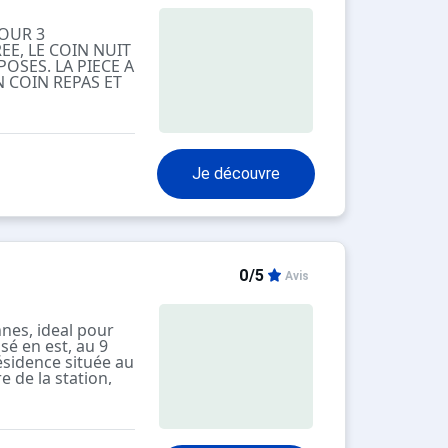
POUR 3
EE, LE COIN NUIT
POSES. LA PIECE A
 COIN REPAS ET
SONNES. WC ET
. 5 ième ETAGE
Je découvre
0/5
Avis
nes, ideal pour
é en est, au 9
ésidence située au
e de la station,
pose, dans une
nuit, fermé par
ble rabattable. Le
é BZ et une