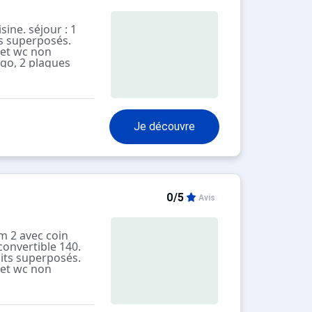
sine. séjour : 1
ts superposés.
 et wc non
igo, 2 plaques
 télévision écran
 plaque électrique,
n nord vue vallée.
enseur.
Je découvre
0/5
Avis
m 2 avec coin
convertible 140.
lits superposés.
 et wc non
igo, 2 plaques
 sèche serviette
, lave linge.