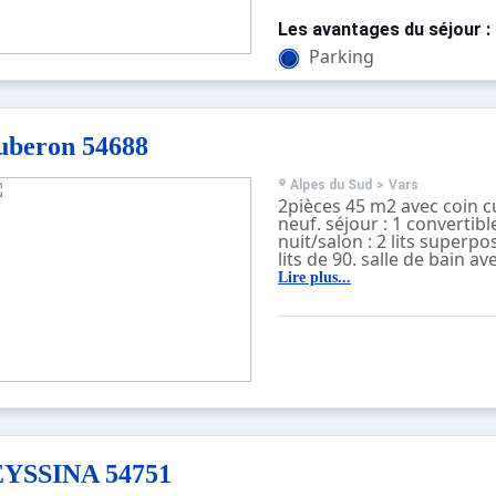
balcon nord ouest vue dé
sur 7 avec ascenseur. con
Les avantages du séjour :
classique
Parking
uberon 54688
Alpes du Sud
>
Vars
2pièces 45 m2 avec coin cu
neuf. séjour : 1 convertibl
nuit/salon : 2 lits superp
lits de 90. salle de bain a
séparés. équipements : fr
Lire plus...
vitroceramiques, lave vais
ondes, TV. balcon ouest v
étage sur 9 avec ascenseur
construction classique
EYSSINA 54751