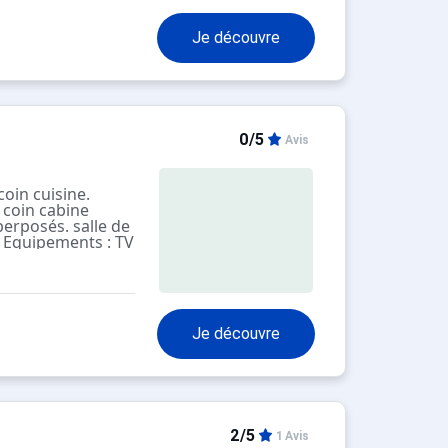
lassique équipée
Je découvre
0/5
Avis
oin cuisine.
. coin cabine
perposés. salle de
. Equipements : TV
ectriques four,
ontagne. 9ème
meuble
Je découvre
2/5
1 Avis