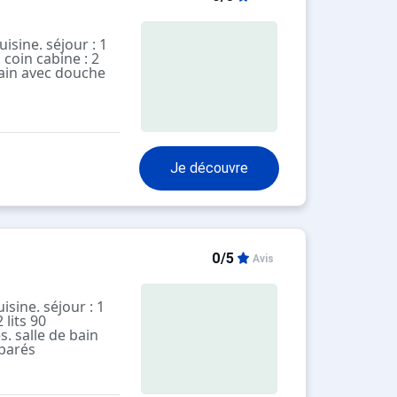
isine. séjour : 1
 coin cabine : 2
bain avec douche
ques électriques,
alcon ouest vue
avec ascenseur.
uipée Wifi.
Je découvre
0/5
Avis
isine. séjour : 1
 lits 90
s. salle de bain
parés
ques électriques
es. balcon expo
sur 4 sans