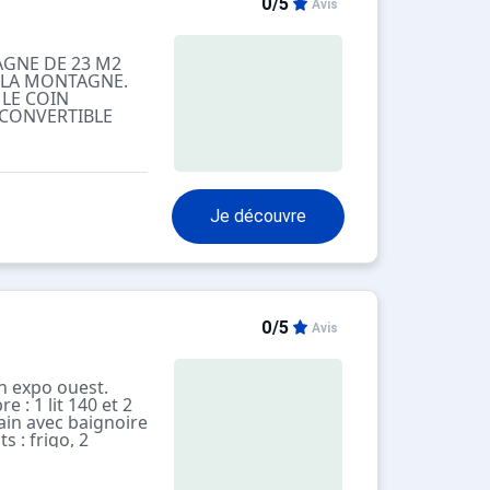
0/5
Avis
AGNE DE 23 M2
R LA MONTAGNE.
 LE COIN
CONVERTIBLE
E BAIN ET WC
. TV
Je découvre
0/5
Avis
n expo ouest.
e : 1 lit 140 et 2
bain avec baignoire
 : frigo, 2
 ondes, LV, TV.
du balcon. 2ème