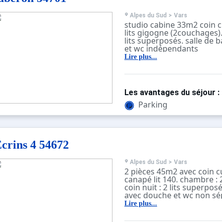
Alpes du Sud
>
Vars
studio cabine 33m2 coin cu
lits gigogne (2couchages).
lits superposés. salle de 
et wc indépendants
équipements : frigo, 4 pla
Lire plus...
micro-onde, télévision, b
pistes. 2ème étage sur 9 
construction classique éq
Les avantages du séjour :
Parking
crins 4 54672
Alpes du Sud
>
Vars
2 pièces 45m2 avec coin cu
canapé lit 140. chambre : 2
coin nuit : 2 lits superposé
avec douche et wc non sé
équipements : frigo, 4 pla
Lire plus...
et four, TV, LV, micro ond
sud vue pistes. 1er étage 