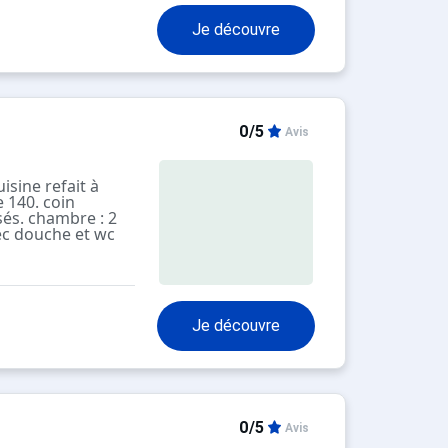
gagée. 1er étage
struction
Je découvre
0/5
Avis
isine refait à
e 140. coin
osés. chambre : 2
vec douche et wc
igo, 3 plaques
selle, four micro
ue pistes. 6ème
. équipée Wifi.
Je découvre
0/5
Avis