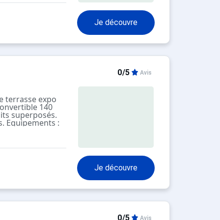
ur. construction
Je découvre
0/5
Avis
e terrasse expo
onvertible 140
lits superposés.
s. Equipements :
es, micro- ondes,
ur 3 sans
assique et bois
Je découvre
0/5
Avis