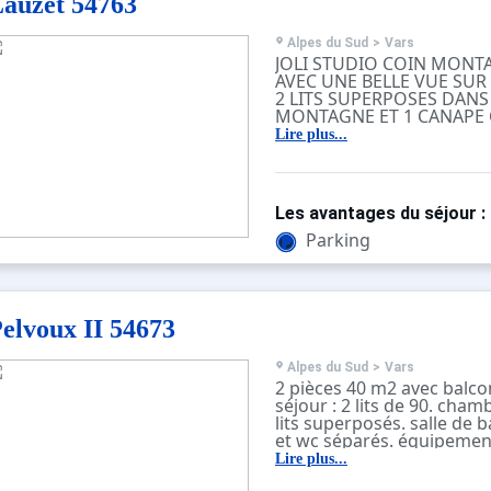
auzet 54763
Alpes du Sud
>
Vars
JOLI STUDIO COIN MONT
AVEC UNE BELLE VUE SU
2 LITS SUPERPOSES DANS
MONTAGNE ET 1 CANAPE 
DANS LE SEJOUR. SALLE D
Lire plus...
SEPARE. CUISINE EQUIPEE
Les avantages du séjour :
Parking
elvoux II 54673
Alpes du Sud
>
Vars
2 pièces 40 m2 avec balco
séjour : 2 lits de 90. chambr
lits superposés. salle de 
et wc séparés. équipements
plaques électriques, micro
Lire plus...
acces piste de ski direct 