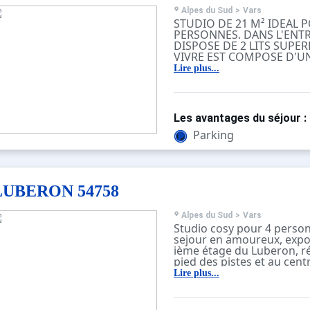
Alpes du Sud
>
Vars
STUDIO DE 21 M² IDEAL 
PERSONNES. DANS L'ENTR
DISPOSE DE 2 LITS SUPER
VIVRE EST COMPOSE D'UN
D'UN LIT GIGOGNE 2 PER
Lire plus...
SALLE D'EAU NON SEPARES
Les avantages du séjour :
Parking
LUBERON 54758
Alpes du Sud
>
Vars
Studio cosy pour 4 person
sejour en amoureux, expos
ième étage du Luberon, r
pied des pistes et au centr
équipée Wifi. Celui ci dis
Lire plus...
grande entrée, d' un coin 
un rideau, avec un lit dou
séjour comporte un canap