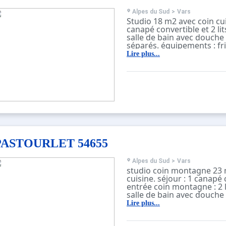
Alpes du Sud
>
Vars
Studio 18 m2 avec coin cui
canapé convertible et 2 li
salle de bain avec douche
séparés. équipements : fr
électriques, micro ondes ,
Lire plus...
plat, cafetiére électrique,
grand placard. sans balco
3ème étage sur 5 avec asc
construction classique.
Info vérité : ;
PASTOURLET 54655
Alpes du Sud
>
Vars
studio coin montagne 23 
cuisine. séjour : 1 canapé 
entrée coin montagne : 2 
salle de bain avec douche
séparés. équipements : fr
Lire plus...
électriques, four, TV, DVD,
salle de bain, lave vaisselle