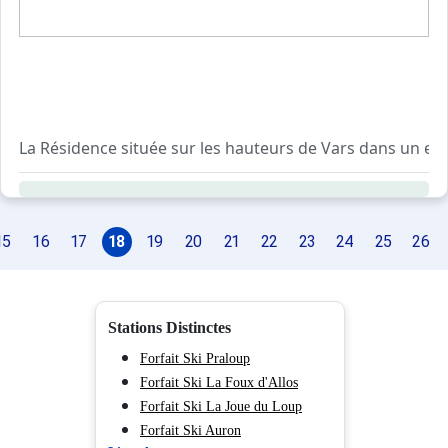
La Résidence située sur les hauteurs de Vars dans un e
Le + de cette résidence est son espace bien être composé
L'appartement CDRB42 offre une superficie de 32 m² ave
15
16
17
18
19
20
21
22
23
24
25
26
- entrée avec placard
- une chambre lit double
- un séjour avec canapé lit gigogne et balcon
- Une kitchenette avec lave vaisselle
Stations Distinctes
- une salle de bains et wc séparés
Forfait Ski Praloup
Forfait Ski La Foux d'Allos
L'accès à cet appartement se fait par des escaliers.
Forfait Ski La Joue du Loup
Forfait Ski Auron
Imaginez votre séjour dans cet appartement de vacances gr