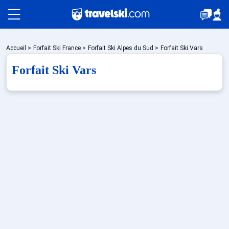
Packages
Accueil
>
Forfait Ski France
>
Forfait Ski Alpes du Sud
>
Forfait Ski Vars
Forfait Ski Vars
Stations
Hébergements
Bons plans
Sites CSE & Groupes