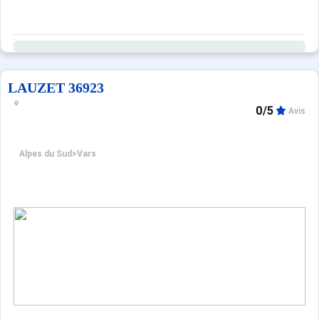
Voyagez léger en profitant d'un large choix de prestations
LAUZET 36923
0/5
Avis
Alpes du Sud
>
Vars