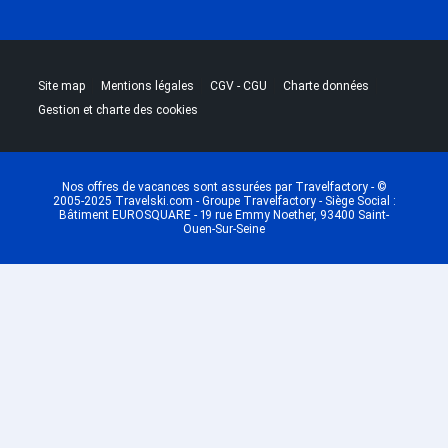
|
|
|
|
Site map
Mentions légales
CGV - CGU
Charte données
Gestion et charte des cookies
Nos offres de vacances sont assurées par Travelfactory - ©
2005-2025 Travelski.com - Groupe Travelfactory - Siège Social :
Bâtiment EUROSQUARE - 19 rue Emmy Noether, 93400 Saint-
Ouen-Sur-Seine