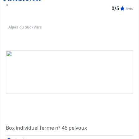
4ème étage sur 9 avec ascenseur
0/5
Avis
construction classique
Alpes du Sud
>
Vars
Box individuel ferme n° 46 pelvoux