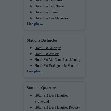
Hôtel Ski Val Cenis
Hôtel Ski Val d'Isère
Hôtel Ski Tignes
Hôtel Ski Les Menuires
Lire plus...
Hôtel Ski Méribel
Hôtel Ski Courchevel
Hôtel Ski Les Arcs
Stations Distinctes
Hôtel Ski La Plagne
Hôtel Ski Chamonix (Vallée de)
Hôtel Ski Valfréjus
Hôtel Ski Valmorel Parent
Hôtel Ski Aussois
Hôtel Ski Flaine
Hôtel Ski Val Cenis Lanslebourg
Hôtel Ski Les Deux Alpes
Hôtel Ski Pralognan la Vanoise
Lire plus...
Hôtel Ski La Clusaz
Hôtel Ski Val d’Isère Centre
Hôtel Ski Tignes Val Claret
Stations Quartiers
Hôtel Ski Tignes 1550 Les
Brévières
Hôtel Ski Les Menuires
Hôtel Ski Tignes 2100 Le Lac
Preyerand
Hôtel Ski Saint Sorlin d'Arves
Hôtel Ski Les Menuires Reberty