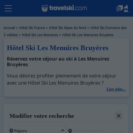
Packages
Accueil
>
Hôtel Ski France
>
Hôtel Ski Alpes du Nord
>
Hôtel Ski Domaine des
3 vallées
>
Hôtel Ski Les Menuires
>
Hôtel Ski Les Menuires Bruyères
Hôtel Ski Les Menuires Bruyères
Stations
Réservez votre séjour au ski à Les Menuires
Bruyères
Hébergements
Vous désirez profiter pleinement de votre séjour
avec une Hôtel Ski Les Menuires Bruyères ?
Découvrez nos offres de Hôtel Ski Les Menuires
Lire plus...
Bons plans
Bruyères pour skier sans limite à noel, jour de l'an,
février. Fermez les yeux et imaginez… Profitez de
votre Hôtel Ski Les Menuires Bruyères, une station
Sites CSE & Groupes
Modifier votre recherche
réputée et moderne où vous pourrez mêler les
plaisirs de la glisse sur les pistes de ski et des
Domaines skiables
activités en totale immersion avec la beauté des