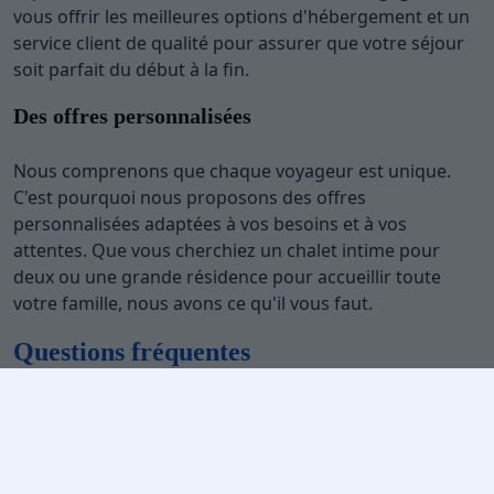
vous offrir les meilleures options d'hébergement et un
service client de qualité pour assurer que votre séjour
soit parfait du début à la fin.
Des offres personnalisées
Nous comprenons que chaque voyageur est unique.
C'est pourquoi nous proposons des offres
personnalisées adaptées à vos besoins et à vos
attentes. Que vous cherchiez un chalet intime pour
deux ou une grande résidence pour accueillir toute
votre famille, nous avons ce qu'il vous faut.
Questions fréquentes
Pourquoi choisir un chalet plutôt qu'un hôtel aux
Menuires les Bruyères ?
Les chalets offrent plus
d'espace, d'intimité et un charme authentique que les
hôtels ne peuvent pas égaler. Vous pouvez profiter de