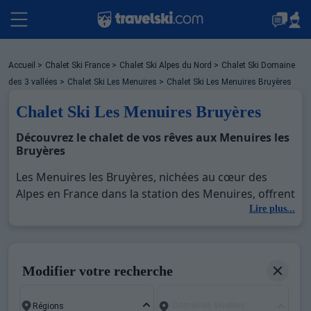
Packages
Accueil
>
Chalet Ski France
>
Chalet Ski Alpes du Nord
>
Chalet Ski Domaine
des 3 vallées
>
Chalet Ski Les Menuires
>
Chalet Ski Les Menuires Bruyères
Chalet Ski Les Menuires Bruyères
Stations
Découvrez le chalet de vos rêves aux Menuires les
Bruyères
Hébergements
Les Menuires les Bruyères, nichées au cœur des
Alpes en France dans la station des Menuires, offrent
un cadre idyllique pour des vacances de ski
Lire plus...
Bons plans
inoubliables. Situées dans la célèbre vallée des
Belleville et faisant partie intégrante du domaine
skiable des Trois Vallées, les Menuires les Bruyères
Sites CSE & Groupes
Modifier votre recherche
combinent à la perfection le charme d’un village
montagnard authentique avec des infrastructures
Domaines skiables
modernes. Cette station de ski renommée attire les