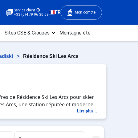
Service client
FR
Mon compte
+33 (0)4 79 96 30 69
Sites CSE & Groupes
Montagne été
adiski
>
Résidence Ski Les Arcs
res de Résidence Ski Les Arcs pour skier
 Les Arcs, une station réputée et moderne
ion avec la beauté des paysages
Lire plus...
c'est l'occasion parfaite pour créer des