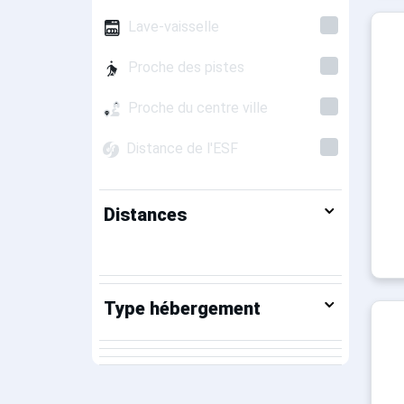
Lave-vaisselle
Proche des pistes
Proche du centre ville
Distance de l'ESF
Distances
Type hébergement