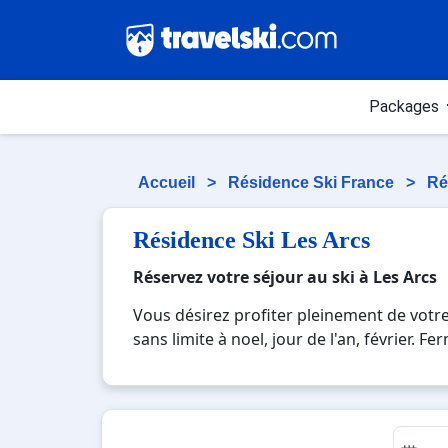
Packages
Accueil
>
Résidence Ski France
>
Ré
Résidence Ski Les Arcs
Réservez votre séjour au ski à Les Arcs
Vous désirez profiter pleinement de votre
sans limite à noel, jour de l'an, février.
où vous pourrez mêler les plaisirs de la g
montagnards. Pour un week-end ou pour 7 j
souvenirs uniques de vos vacances au ski