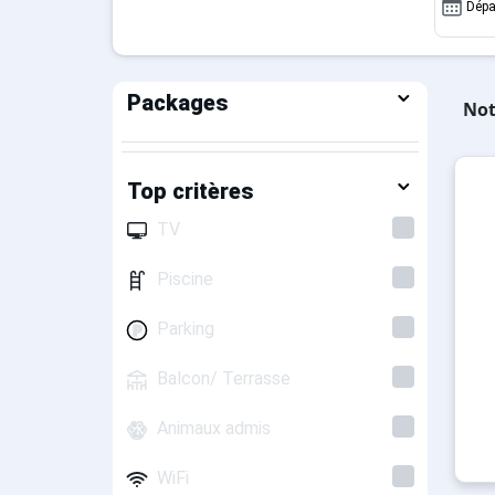
Dépa
Packages
Not
Top critères
TV
Piscine
Parking
Balcon/ Terrasse
Animaux admis
WiFi