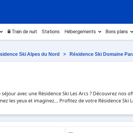
🚆Train de nuit
Stations
Hébergements
Bons plans
sidence Ski Alpes du Nord
>
Résidence Ski Domaine Par
 séjour avec une Résidence Ski Les Arcs ? Découvrez nos off
 Fermez les yeux et imaginez… Profitez de votre Résidence Ski
lisse sur les pistes de ski et des activités en totale immers
ours en Résidence Ski Les Arcs , en famille ou entre amis, 
.