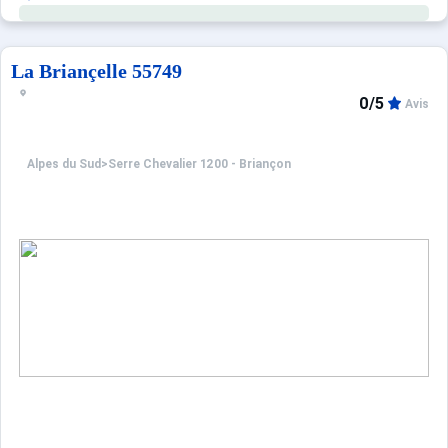
Exposition sud/ouest. Vue panoramique!
Le parking extérieur privé, devant la résidence.
La Briançelle 55749
0/5
Avis
Alpes du Sud
>
Serre Chevalier 1200 - Briançon