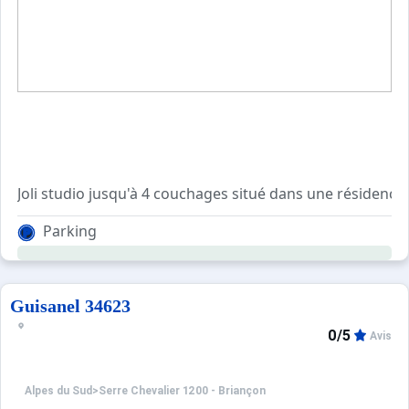
Joli studio jusqu'à 4 couchages situé dans une résidence 
Il se compose d'un coin cuisine très bien équipé, d'une 
Parking
Parking à l'extérieur de la résidence.
Vue sur le mont Prorel.
Guisanel 34623
0/5
Avis
Alpes du Sud
>
Serre Chevalier 1200 - Briançon