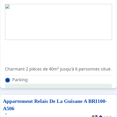
Charmant 2 pièces de 40m² jusqu'à 6 personnes situé au 
Il se compose d'un séjour/cuisine entièrement équipée d
Parking
Place de parking devant la résidence.
Appartement Relais De La Guisane A BRI100-
A506
4/5