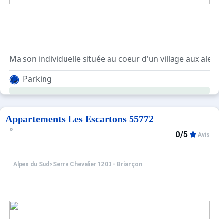
Maison individuelle située au coeur d'un village aux alen
Elle se compose de quatre chambres, de deux salles de b
Parking
Terrasse et jardin non clôturé avec vue panoramique. 
Un local à skis et/ou à vélos privé est à disposition.
Accès WIFI. Parking devant la maison. Exposition Sud.
Electricité en supplément.
Appartements Les Escartons 55772
0/5
Avis
Alpes du Sud
>
Serre Chevalier 1200 - Briançon