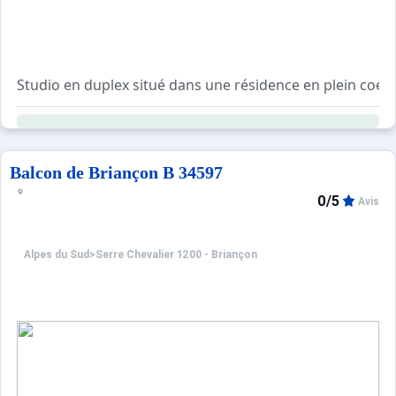
Studio en duplex situé dans une résidence en plein coeu
Il se compose d'un coin montagne, d'une salle d'eau ave
A l'étage, une mezzanine avec lit 2 places et d'une salle d
Exposition Ouest. Vue panoramique !
Parking gratuit aux alentours ou possibilité de parking 
Balcon de Briançon B 34597
0/5
Avis
Alpes du Sud
>
Serre Chevalier 1200 - Briançon