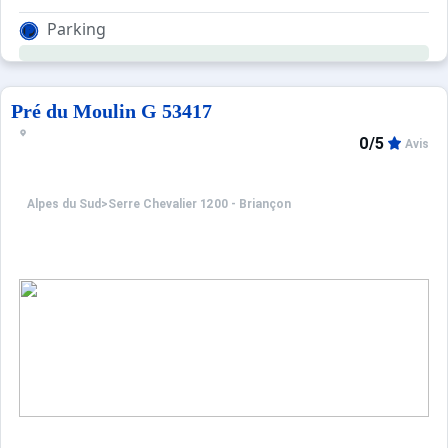
Il se compose d'une pièce principale donnant au balcon 
Parking
Cave disponible pour skis et vélo .
Parking privé lié à la résidence. Vue panoramique!
Pré du Moulin G 53417
0/5
Avis
Alpes du Sud
>
Serre Chevalier 1200 - Briançon