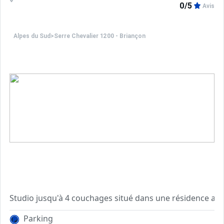
0/5
Avis
Info vérité : ;
Alpes du Sud
>
Serre Chevalier 1200 - Briançon
Navettes gratuites skieurs à 250 mètres de la résidence.
Parking
Il se compose d'un coin montagne avec lits superposés, d