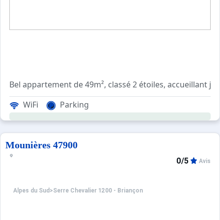
Bel appartement de 49m², classé 2 étoiles, accueillant j
Sa terrasse exposée plein Sud offre une vue panoramique 
WiFi
Parking
Ce lumineux deux pièces se compose d'une pièce principale 
Place de parking libre disponible au pied de la résidence.
Les plus de cet appartement de vacances : Grande terra
Mounières 47900
Ménage non inclus.
0/5
Avis
Alpes du Sud
>
Serre Chevalier 1200 - Briançon