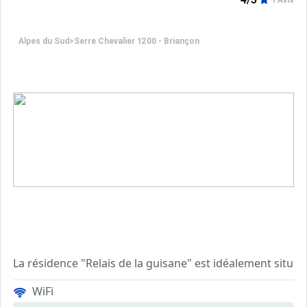
1 Avis
Alpes du Sud
>
Serre Chevalier 1200 - Briançon
La résidence "Relais de la guisane" est idéalement situé
Cette location à la montagne est au 5ème étage de la ré
WiFi
Elle comprend une chambre avec lit double en 140, cett