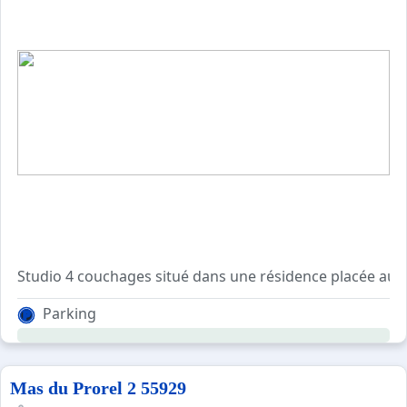
Studio 4 couchages situé dans une résidence placée au p
Il se compose d'un coin montagne (2 lits superposés), d'u
Parking
Balcon exposition Sud Ouest avec vue sur les montagnes
Parking privé
Mas du Prorel 2 55929