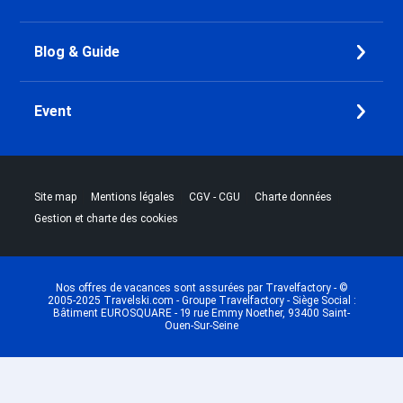
Blog & Guide
Event
|
|
|
|
Site map
Mentions légales
CGV - CGU
Charte données
Gestion et charte des cookies
Nos offres de vacances sont assurées par Travelfactory - ©
2005-2025 Travelski.com - Groupe Travelfactory - Siège Social :
Bâtiment EUROSQUARE - 19 rue Emmy Noether, 93400 Saint-
Ouen-Sur-Seine