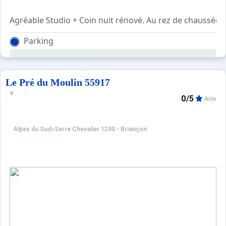
Agréable Studio + Coin nuit rénové. Au rez de chaussée 
Coin nuit avec un lit double, salle d'eau, coin cuisine trés
Parking
Le Pré du Moulin 55917
0/5
Avis
Alpes du Sud
>
Serre Chevalier 1200 - Briançon