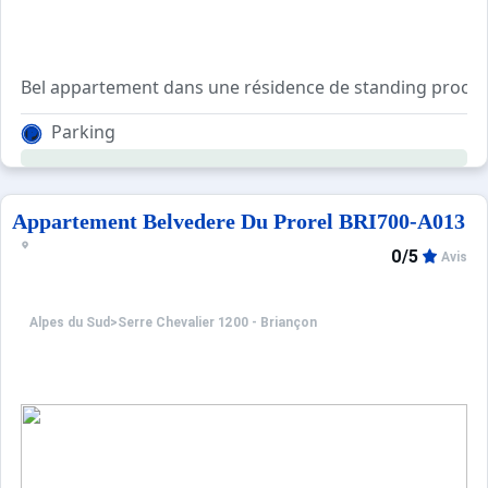
Bel appartement dans une résidence de standing proche d
Il se compose d' un séjour avec cuisine, d'une chambre 
Parking
Balcon exposition est.
Casier à skis et place de parking privée.
Appartement Belvedere Du Prorel BRI700-A013
0/5
Avis
Alpes du Sud
>
Serre Chevalier 1200 - Briançon