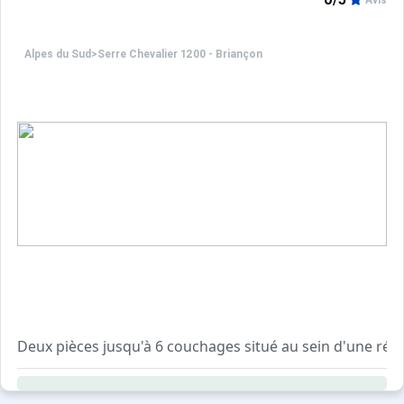
Avis
Info vérité : ;
Alpes du Sud
>
Serre Chevalier 1200 - Briançon
Deux pièces jusqu'à 6 couchages situé au sein d'une rés
Il se compose d'un coin montagne indépendant (2 lits su
Petit balcon avec exposition Ouest - Vue sur les pistes, 