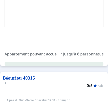
Appartement pouvant accueillir jusqu'à 6 personnes, sit
Petit balcon avec exposition Sud - Vue sur les montagnes
Parking privé non couvert.
Béouriou 40315
0/5
Avis
Info vérité : ;
Alpes du Sud
>
Serre Chevalier 1200 - Briançon