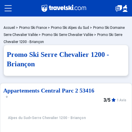
Packages
Accueil
>
Promo Ski France
>
Promo Ski Alpes du Sud
>
Promo Ski Domaine
Serre Chevalier Vallée
>
Promo Ski Serre Chevalier Vallée
>
Promo Ski Serre
Chevalier 1200 - Briançon
Stations
Promo Ski Serre Chevalier 1200 -
Briançon
Hébergements
Appartements Central Parc 2 53416
Bons plans
3/5
1 Avis
Montagne été
Alpes du Sud
>
Serre Chevalier 1200 - Briançon