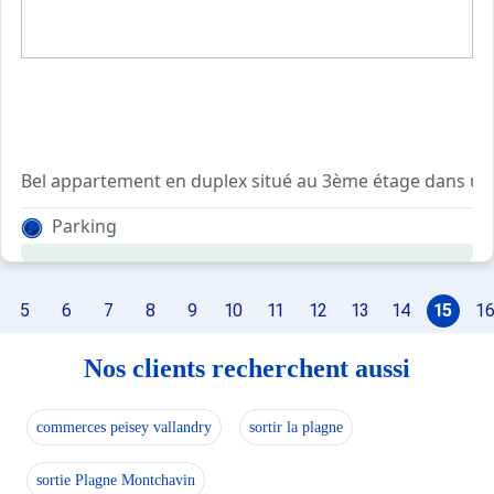
Il se compose d'une cuisine équipée, d'un WC séparé, d'
Parking
A l'étage, une mezzanine avec un lit 1 place, 2 chambres 
Parking extérieur gratuit devant la résidence.
5
6
7
8
9
10
11
12
13
14
15
1
Nos clients recherchent aussi
commerces peisey vallandry
sortir la plagne
sortie Plagne Montchavin