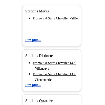
Stations Mères
Promo Ski Serre Chevalier Vallée
Lire plus...
Stations Distinctes
Promo Ski Serre Chevalier 1400
- Villeneuve
Promo Ski Serre Chevalier 1350
- Chantemerle
Lire plus...
Promo Ski Serre Chevalier 1500
- Monêtier Les Bains
Promo Ski Risoul
Stations Quartiers
Promo Ski Vars