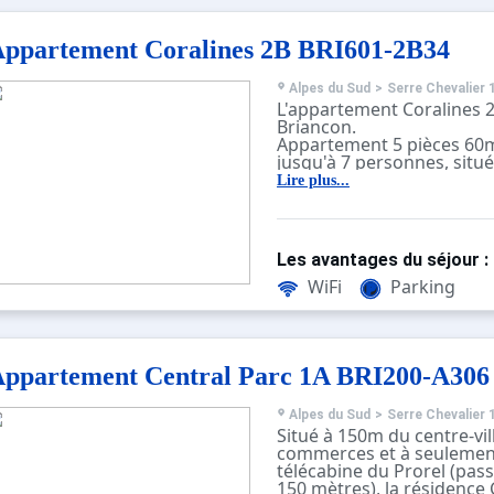
140 x 190, une salle d'ea
et lave-linge.
ppartement Coralines 2B BRI601-2B34
Places de parking libres a
résidence disponibles.
Nos amis les animaux ne 
Alpes du Sud
>
Serre Chevalier 
L'appartement Coralines 2
Les plus de cet appartem
Briancon.
: Joli duplex bien équipé,
Appartement 5 pièces 60m
vue panoramique !
jusqu'à 7 personnes, situ
Ménage avec désinfection 
résidence récente, sur le
Lire plus...
Briançon avec vue panor
Il se compose au premier 
- d'une chambre avec lit d
- d'un séjour avec TV don
Les avantages du séjour :
balcon,
- d'un coin cuisine avec lav
WiFi
Parking
vaisselle, micro-ondes, ...
- d'une salle de bain avec
WC séparés.
A l'étage,
ppartement Central Parc 1A BRI200-A306
- une chambre avec lit do
- une chambre avec 2 lits 
- une chambre avec 1 lit s
Alpes du Sud
>
Serre Chevalier 
- une salle de bains/wc a
Situé à 150m du centre-vil
Garage privé à disposition
commerces et à seulemen
Nos amis les animaux ne 
télécabine du Prorel (pass
NON FUMEUR
150 mètres), la résidence 