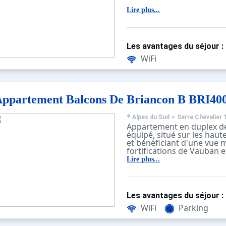
Les Plus de cet appartem
Lire plus...
très bien équipé, lumineu
d'une terrasse de 25m² e
plein coeur de ville !
Les avantages du séjour :
WiFi
ppartement Balcons De Briancon B BRI40
Alpes du Sud
>
Serre Chevalier 
Appartement en duplex de
équipé, situé sur les hau
et bénéficiant d'une vue 
fortifications de Vauban et 
Briançon.
Lire plus...
Il accueille jusqu'à 4 per
d'un balcon exposé Est.
Il se compose d'une cuisi
four, micro-ondes, lave-vai
Les avantages du séjour :
grille-pain.., d'un salon-s
avec canapé lit BZ et don
WiFi
Parking
balcon
A l'étage, une chambre ave