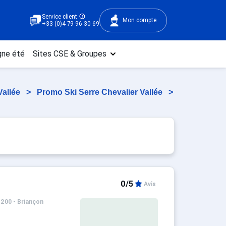
Service client
Mon compte
+33 (0)4 79 96 30 69
ne été
Sites CSE & Groupes
Vallée
>
Promo Ski Serre Chevalier Vallée
>
0/5
Avis
1200 - Briançon