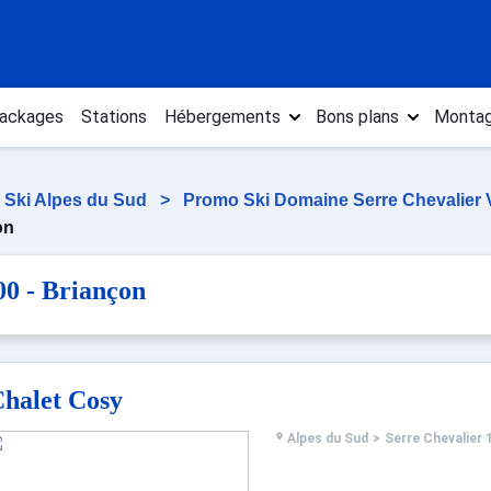
ackages
Stations
Hébergements
Bons plans
Montag
 Ski Alpes du Sud
>
Promo Ski Domaine Serre Chevalier 
on
00 - Briançon
halet Cosy
Alpes du Sud
>
Serre Chevalier 