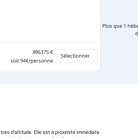
Plus que 1 héb
d
-5%
395
375 €
Sélectionner
soit 94€/personne
tres d'altitude. Elle est à proximité immédiate