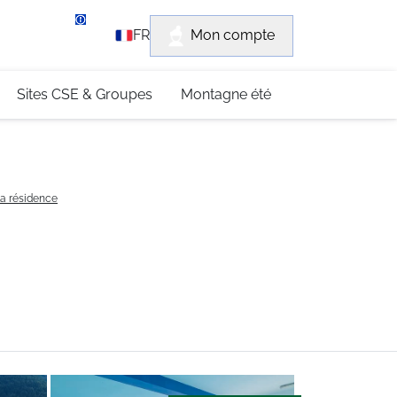
rvice client
Mon compte
FR
3 (0)4 79 96 30 69
Sites CSE & Groupes
Montagne été
la résidence