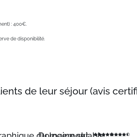
ent) : 400€.
rve de disponibilité.
nts de leur séjour (avis certif
graphique du logement
Domaine skiable