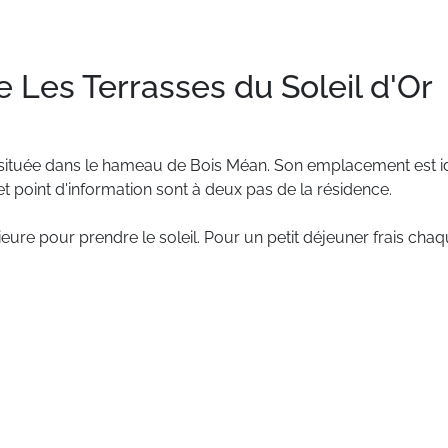
 Les Terrasses du Soleil d'Or
située
dans
le
hameau
de
Bois
Méan.
Son
emplacement
est
i
et
point
d'information
sont
à
deux
pas
de
la
résidence.
ieure
pour
prendre
le
soleil.
Pour
un
petit
déjeuner
frais
chaq