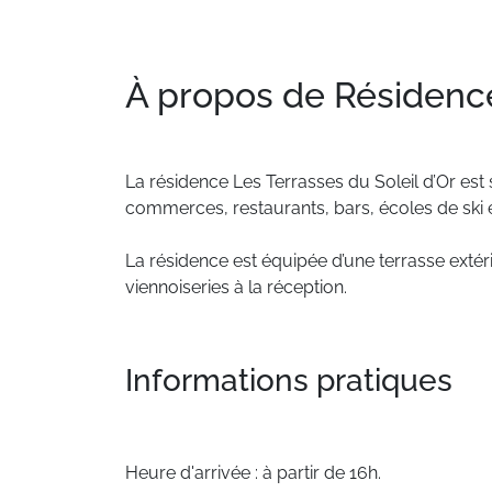
À propos de Résidence
La
résidence
Les
Terrasses
du
Soleil
d’Or
est
commerces,
restaurants,
bars,
écoles
de
ski
La
résidence
est
équipée
d’une
terrasse
extér
viennoiseries
à
la
réception.
Informations pratiques
Heure d'arrivée : à partir de 16h.