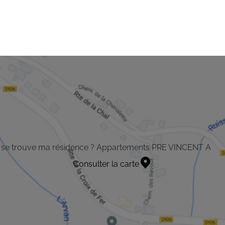
 se trouve ma résidence ? Appartements PRE VINCENT A
Consulter la carte