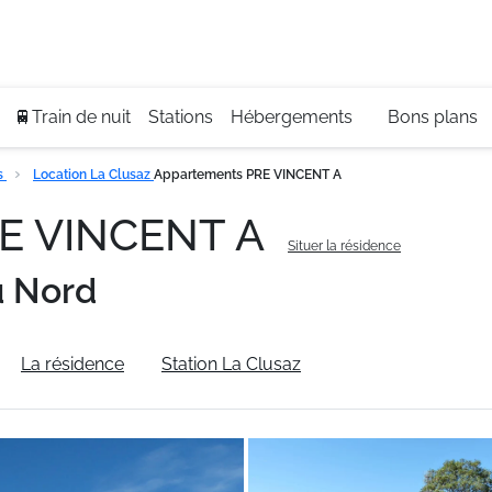
Se
+3
🚆Train de nuit
Stations
Hébergements
Bons plans
s
Location La Clusaz
Appartements PRE VINCENT A
RE VINCENT A
Situer la résidence
u Nord
La résidence
Station La Clusaz