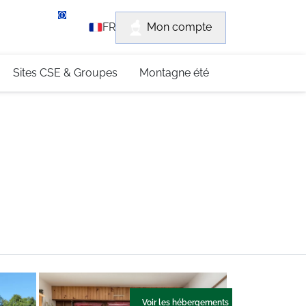
rvice client
Mon compte
FR
3 (0)4 79 96 30 69
Sites CSE & Groupes
Montagne été
Voir les hébergements