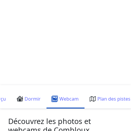
Webcam
rçu
Dormir
Plan des pistes
Découvrez les photos et
webcams de Combloux