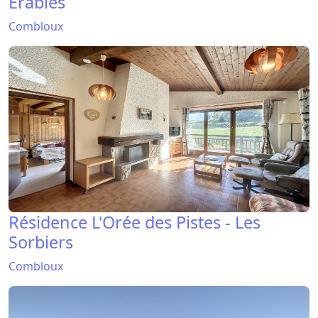
Erables
Combloux
Résidence L'Orée des Pistes - Les
Sorbiers
Combloux