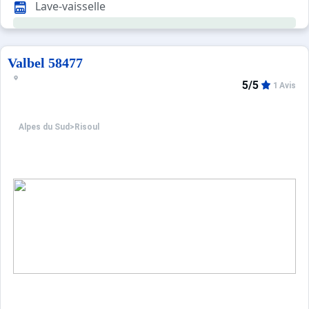
Lave-vaisselle
Les plus de cet appartement : Immeuble en pied de pistes
La station dispose d'un parking couvert payant, géré par
Ménage et désinfection inclus.
Valbel 58477
5/5
1 Avis
Alpes du Sud
>
Risoul