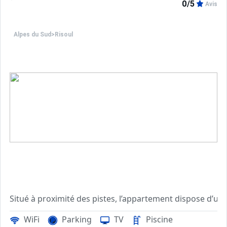
0/5
Avis
Tarifs préférentiels : cours de ski, matériel de ski, forf
Alpes du Sud
>
Risoul
Le balcon, en exposition nord/est possède une vue déga
WiFi
Parking
TV
Piscine
L'appartement dispose d'un casier à ski.