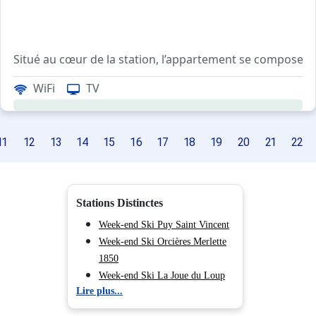
Situé au cœur de la station, l’appartement se compose
d’une chambre avec deux lits 1 place superposés, d’un can
WiFi
TV
Le balcon est en exposition nord-ouest avec une vue sur l
11
12
13
14
15
16
17
18
19
20
21
22
Les plus de ce logement : Proche des remontées mécaniqu
La station dispose d'un parking couvert payant, géré par
Ménage sur demande
Stations Distinctes
Week-end Ski Puy Saint Vincent
Week-end Ski Orcières Merlette
1850
Week-end Ski La Joue du Loup
Lire plus...
Week-end Ski Isola 2000
Week-end Ski Auron