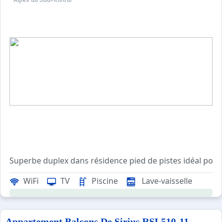
Alpes du Sud
>
Risoul
Superbe duplex dans résidence pied de pistes idéal pour
WiFi
TV
Piscine
Lave-vaisselle
Moquette au sol
Prestations en sus sur commande : location linge de lit 1
Appartement Balcons De Sirius RSL510-11