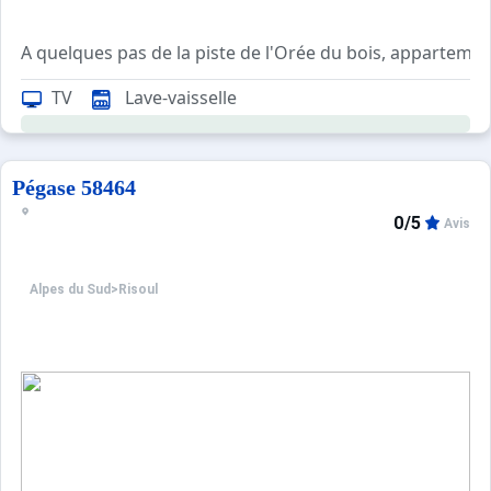
A quelques pas de la piste de l'Orée du bois, apparteme
TV
Lave-vaisselle
Prestations en sus sur commande : location linge de lit 1
Tarifs préférentiels : cours de ski, matériel de ski, forf
Pégase 58464
0/5
Avis
Alpes du Sud
>
Risoul