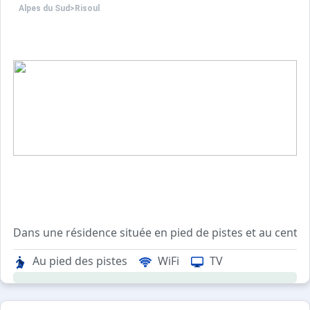
Alpes du Sud
>
Risoul
Dans une résidence située en pied de pistes et au centre
Au pied des pistes
WiFi
TV
Les plus de cet appartement : Exposé sud, proche des r
La station dispose d'un parking couvert payant, géré par
Ménage sur demande