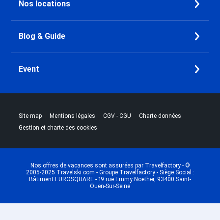
Nos locations
Blog & Guide
Event
|
|
|
|
Site map
Mentions légales
CGV - CGU
Charte données
Gestion et charte des cookies
Nos offres de vacances sont assurées par Travelfactory - ©
2005-2025 Travelski.com - Groupe Travelfactory - Siège Social :
Bâtiment EUROSQUARE - 19 rue Emmy Noether, 93400 Saint-
Ouen-Sur-Seine