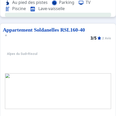
Au pied des pistes
Parking
TV
Piscine
Lave-vaisselle
Les plus de cet appartement : Immeuble en pied de pistes
La station dispose d'un parking couvert payant, géré par
Ménage sur demande
Appartement Soldanelles RSL160-40
3/5
2 Avis
Alpes du Sud
>
Risoul