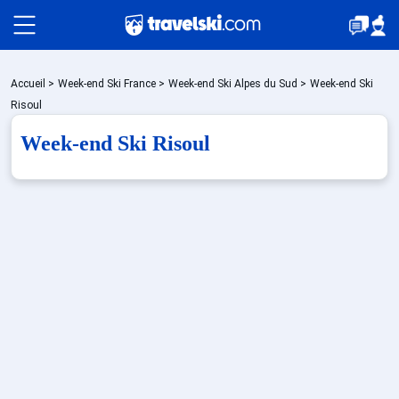
Packages
Accueil
>
Week-end Ski France
>
Week-end Ski Alpes du Sud
>
Week-end Ski
Risoul
Week-end Ski Risoul
Stations
Hébergements
Bons plans
Sites CSE & Groupes