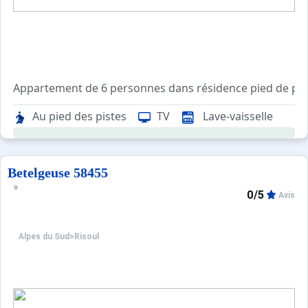
Une cuisine équipée ouvrant sur un séjour avec lit gigog
Au pied des pistes
TV
Lave-vaisselle
Prestations en sus sur commande : location linge de lit 1
Tarifs préférentiels : cours de ski, matériel de ski, forf
Betelgeuse 58455
0/5
Avis
Alpes du Sud
>
Risoul