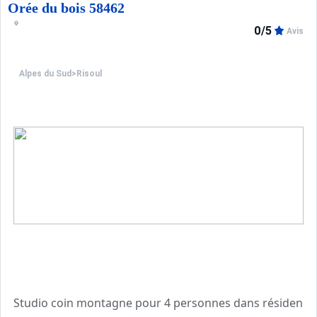
Orée du bois 58462
Tarifs préférentiels : cours de ski, matériel de ski, forf
0/5
Avis
Alpes du Sud
>
Risoul
Studio coin montagne pour 4 personnes dans résidence p