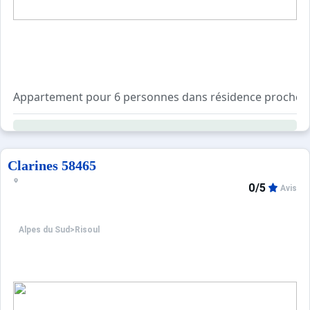
Appartement pour 6 personnes dans résidence proche de
Prestations en sus sur commande : location linge de lit 1
Clarines 58465
Tarifs préférentiels : cours de ski, matériel de ski, forf
0/5
Avis
Alpes du Sud
>
Risoul