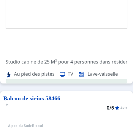
Studio cabine de 25 M² pour 4 personnes dans résidence
Une cabine avec lit superposés de 1.60m pour enfants.Toi
Au pied des pistes
TV
Lave-vaisselle
ATTENTION: 2 adultes et 2 enfants ( lits superposés)
Prestations en sus sur commande : location linge de lit 1
Balcon de sirius 58466
0/5
Avis
Tarifs préférentiels : cours de ski, matériel de ski, forf
Alpes du Sud
>
Risoul