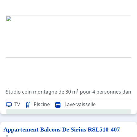
Studio coin montagne de 30 m² pour 4 personnes dans rés
Une salle de bains et son wc.
TV
Piscine
Lave-vaisselle
Appartement pouvant accueillir des personnes à mobilité
ACCES PISCINE dans la résidence en se
Prestations en sus sur commande : location linge de lit 1
Appartement Balcons De Sirius RSL510-407