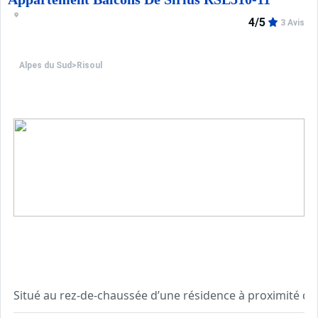
Tarifs préférentiels : cours de ski, matériel de ski, forf
4/5
3 Avis
Alpes du Sud
>
Risoul
Situé au rez-de-chaussée d’une résidence à proximité des
L'appartement dispose d'un casier à ski.