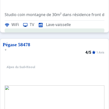
Studio coin montagne de 30m² dans résidence front de ne
WiFi
TV
Lave-vaisselle
Sol en carrelage et salle de bains refaite.
Prestations en sus sur commande : location linge de lit 1
Pégase 58478
Tarifs préférentiels : cours de ski, matériel de ski, forf
4/5
1 Avis
Alpes du Sud
>
Risoul