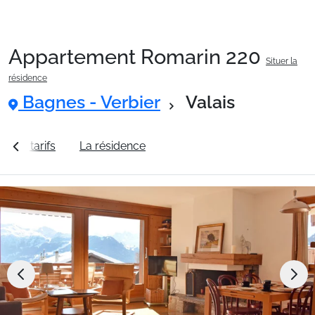
Appartement Romarin 220
Situer la
Packages
résidence
Bagnes - Verbier
Valais
🚆Train de nuit
ir les tarifs
La résidence
Station Bagnes - Verbier
Stations
Hébergements
Bons plans