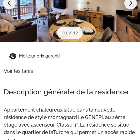
Sites CSE & Groupes
Montagne été
01
/
12
Français (FR)
Meilleur prix garanti
Voir les tarifs
Description générale de la résidence
Appartement chaleureux situé dans la nouvelle
résidence de style montagnard Le GENEPI, au 2ème
étage avec ascenseur. Classé 4*. La résidence se situe
dans le quartier de laTurche qui permet un accès rapide
aux pistes et bénéficie du service de navettes gratuites