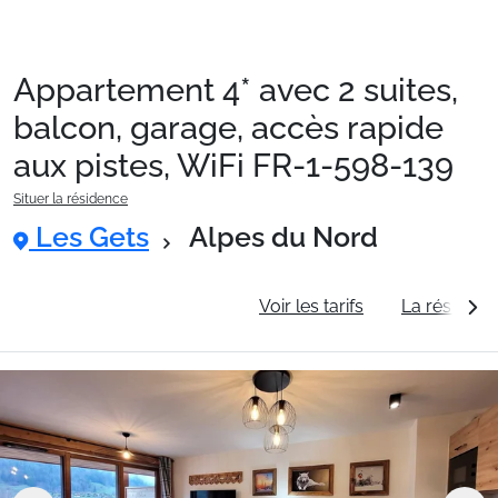
Appartement 4* avec 2 suites,
Packages
balcon, garage, accès rapide
aux pistes, WiFi FR-1-598-139
🚆Train de nuit
Situer la résidence
Les Gets
Alpes du Nord
Stations
Informations générales
Voir les tarifs
La résidenc
Hébergements
Bons plans