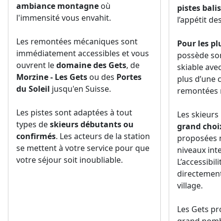
ambiance montagne
où
pistes bali
l'immensité vous envahit.
l’appétit de
Les remontées mécaniques sont
Pour les pl
immédiatement accessibles et vous
possède so
ouvrent le
domaine des Gets
, de
skiable ave
Morzine - Les Gets
ou des
Portes
plus d’une 
du Soleil
jusqu'en Suisse.
remontées 
Les pistes sont adaptées à tout
Les skieurs
types de
skieurs débutants ou
grand choix
confirmés
. Les acteurs de la station
proposées 
se mettent à votre service pour que
niveaux int
votre séjour soit inoubliable.
L’accessibili
directemen
village.
Les Gets p