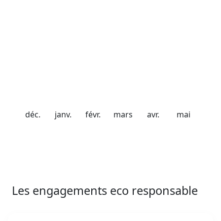
Date de fermeture
20 avril 2027
Chute de neige
20 cm
40 cm
56 cm
98 cm
75 cm
50 cm
déc.
janv.
févr.
mars
avr.
mai
Les engagements eco responsable