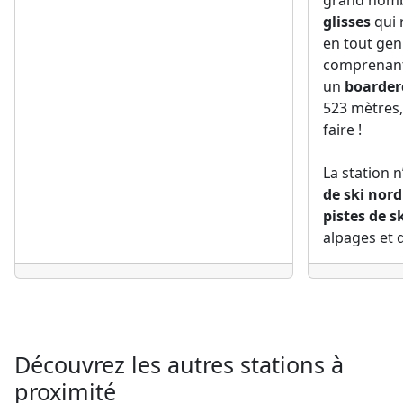
grand nomb
glisses
qui 
en tout genr
comprenan
un
boarder
523 mètres,
faire !
La station n
de ski nor
pistes de s
alpages et d
Découvrez les autres stations à
proximité