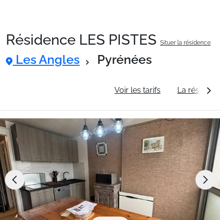
Résidence LES PISTES
Situer la résidence
Packages
Les Angles
Pyrénées
🚆Train de nuit
Informations générales
Voir les tarifs
La résidenc
Stations
Hébergements
Bons plans