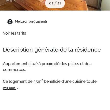
01
/
11
Sites CSE & Groupes
Montagne été
Meilleur prix garanti
Voir les tarifs
Français (FR)
Description générale de la résidence
Appartement situé à proximité des pistes et des
commerces.
Ce logement de 35m² bénéficie d'une cuisine toute
équipée. Des prestations supplémentaires telles que la
Voir plus
location de linge de toilette sont disponibles
moyennant un supplément.