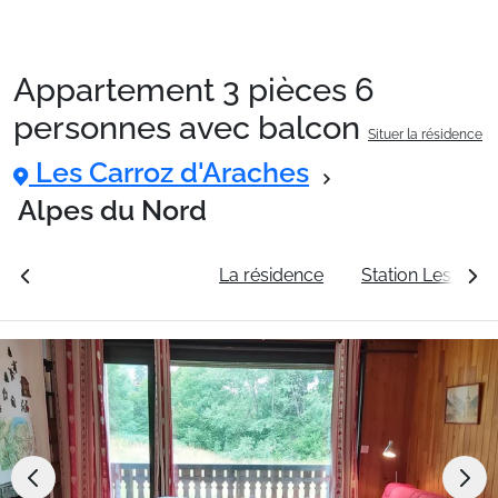
Appartement 3 pièces 6
Packages
personnes avec balcon
Situer la résidence
Les Carroz d'Araches
🚆Train de nuit
Alpes du Nord
Stations
rales
Voir les tarifs
La résidence
Station Les Carr
Hébergements
Bons plans