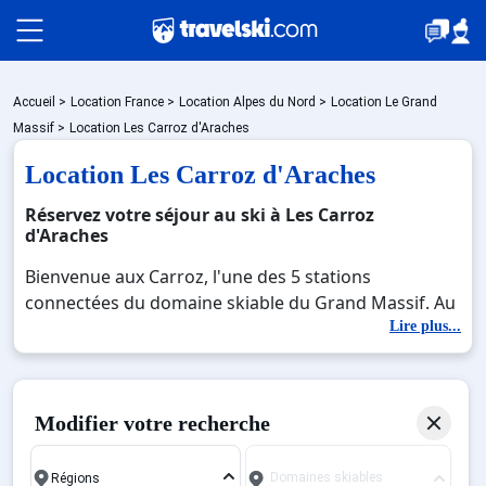
Packages
Accueil
>
Location France
>
Location Alpes du Nord
>
Location Le Grand
Massif
>
Location Les Carroz d'Araches
Location Les Carroz d'Araches
🚆Train de nuit
Réservez votre séjour au ski à Les Carroz
d'Araches
Stations
Bienvenue aux Carroz, l'une des 5 stations
connectées du domaine skiable du Grand Massif. Au
cœur des Alpes de Haute-Savoie, on peut apercevoir
Lire plus...
Hébergements
les pentes des Carroz et du Grand Massif, entre elles
se trouvent des sites fabuleux, des forêts, des
montagnes enneigées etc. Dans la vallée de l'Alf,
Bons plans
Modifier votre recherche
Alaves, du Jura au lac Léman et au Mont-Blanc. Les
amateurs de neige de tous niveaux peuvent nous
Domaines skiables
retrouver dans ce domaine skiable plein de