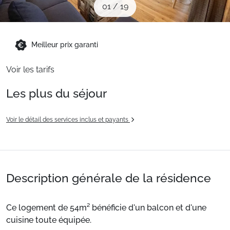
01
/
19
Sites CSE & Groupes
Montagne été
Meilleur prix garanti
Voir les tarifs
Français (FR)
Les plus du séjour
Voir le détail des services inclus et payants
Description générale de la résidence
Ce logement de 54m² bénéficie d'un balcon et d'une
cuisine toute équipée.