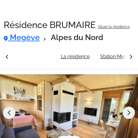
Résidence BRUMAIRE
Situer la résidence
Packages
Megève
Alpes du Nord
🚆Train de nuit
rales
Voir les tarifs
La résidence
Station Megève
Stations
Hébergements
Bons plans