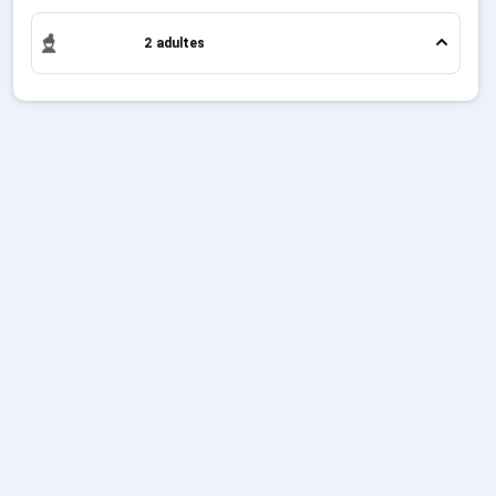
Location Megève , en famille ou entre amis, c'est
Sites CSE & Groupes
l'occasion parfaite pour créer des souvenirs uniques
2 adultes
de vos vacances au ski.
Français (FR)