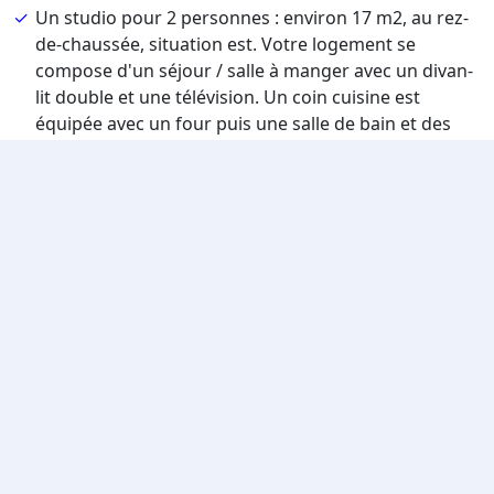
Un studio pour 2 personnes : environ 17 m2, au rez-
de-chaussée, situation est. Votre logement se
compose d'un séjour / salle à manger avec un divan-
lit double et une télévision. Un coin cuisine est
équipée avec un four puis une salle de bain et des
toilettes sont présents.
Les Appartements Stallion B
vous invitent à séjourner
dans le quartier calme de Rochebrune. Vous ne serez
qu'à 2,2 kilomètres du centre ville, de ses commerces et
services. Les pistes et l'école de ski se situent à 1,2km.
5 pièces pour 8 personnes : D'une superficie de
83m2, cet appartement lui permet d'accueillir
confortablement 6 adultes en chambre double avec
2 enfants en lit superposé. Une pièce de vie
lumineuse avec un large balcon offre une vue
magnifique sur la vallée de Praz-sur-Arly. En
séjournant dans cet appartement, vous pouvez
accéder à l'espace détente de la résidence (batiment