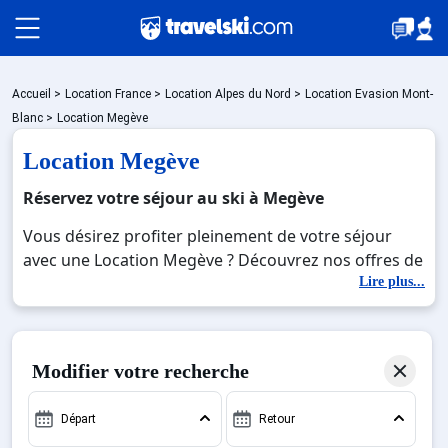
Packages
Accueil
>
Location France
>
Location Alpes du Nord
>
Location Evasion Mont-
Blanc
>
Location Megève
Location Megève
🚆Train de nuit
Réservez votre séjour au ski à Megève
Vous désirez profiter pleinement de votre séjour
Stations
avec une Location Megève ? Découvrez nos offres de
Location Megève pour skier sans limite à noel, jour
Lire plus...
de l'an, février. Fermez les yeux et imaginez… Profitez
Hébergements
de votre Location Megève, une station réputée et
moderne où vous pourrez mêler les plaisirs de la
Modifier votre recherche
glisse sur les pistes de ski et des activités en totale
Bons plans
immersion avec la beauté des paysages
Départ
Retour
montagnards. Pour un week-end ou pour 7 jours en