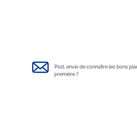
Psst, envie de connaître les bons pla
première ?
Le Service Client Travelski:
+33 (0)4 79 96 30 69