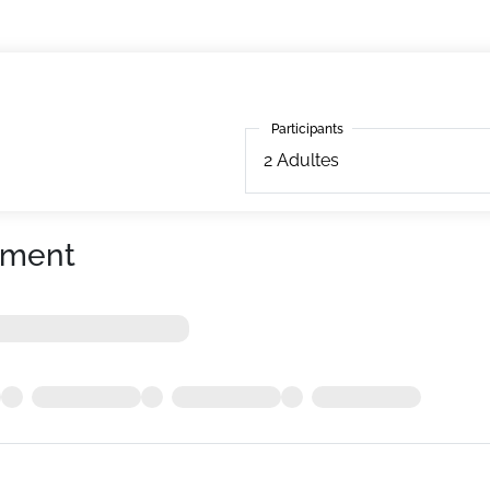
Participants
Participants
2
Adultes
ement