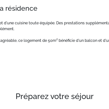
la résidence
t d'une cuisine toute équipée. Des prestations supplémentai
plément.
agréable, ce logement de 50m² bénéficie d'un balcon et d'u
inge de toilette sont disponibles moyennant un supplément.
Préparez votre séjour