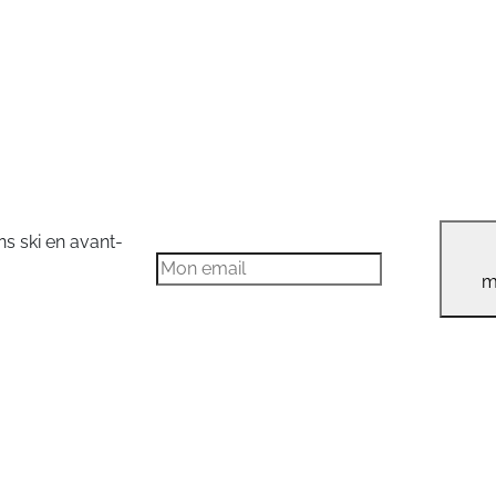
ns ski en avant-
m