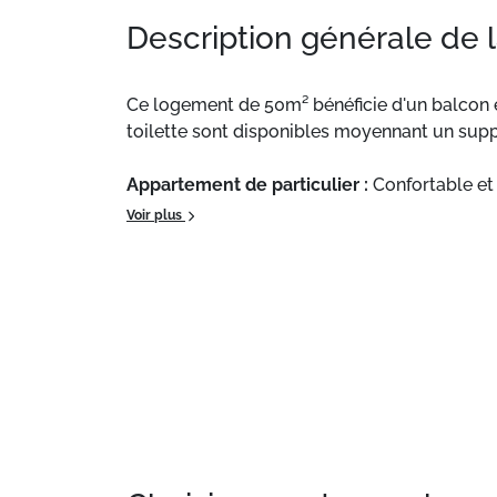
Description générale de 
Ce logement de 50m² bénéficie d'un balcon e
toilette sont disponibles moyennant un sup
Appartement de particulier :
Confortable et 
supplémentaires telles que la location de l
Voir plus