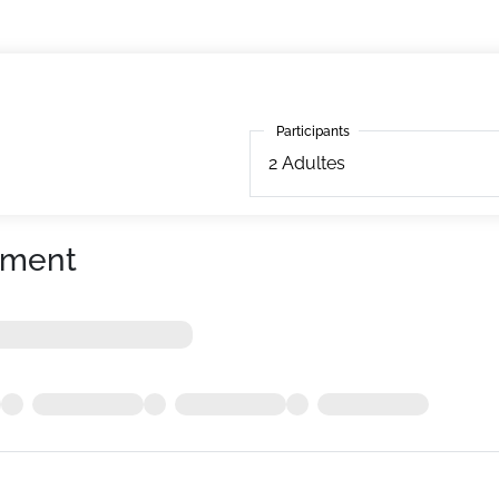
Participants
Participants
2
Adultes
ement