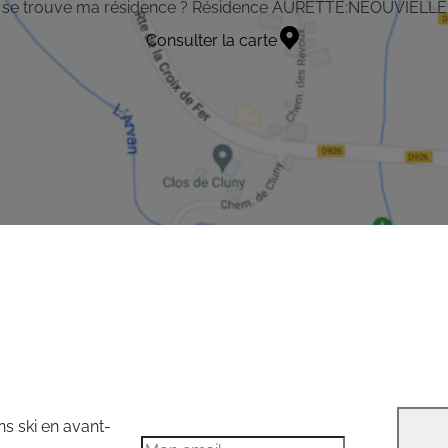
 se trouve ma résidence ? Résidence AURETTE:NEOUVIELLE
Consulter la carte
ns ski en avant-