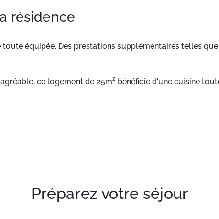
la résidence
toute équipée. Des prestations supplémentaires telles que l
 agréable, ce logement de 25m² bénéficie d'une cuisine tou
sont disponibles moyennant un supplément.
Préparez votre séjour