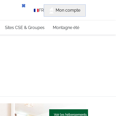
rvice client
Mon compte
FR
3 (0)4 79 96 30 69
Sites CSE & Groupes
Montagne été
Voir les hébergements