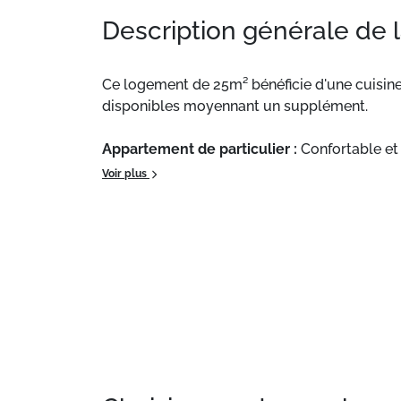
Description générale de 
Ce logement de 25m² bénéficie d'une cuisine 
disponibles moyennant un supplément.
Appartement de particulier :
Confortable et
telles que la location de linge de toilette 
Voir plus