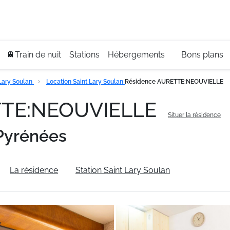
Se
+3
🚆Train de nuit
Stations
Hébergements
Bons plans
Lary Soulan
Location Saint Lary Soulan
Résidence AURETTE:NEOUVIELLE
TTE:NEOUVIELLE
Situer la résidence
Pyrénées
La résidence
Station Saint Lary Soulan