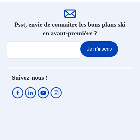
Location appartement ski
Domaine de Saint Lary Soulan
Psst, envie de connaître les bons plans ski
en avant-première ?
Je m'inscris
Suivez-nous !
Le Service Client Travelski:
+33 (0)4 79 96 30 69
A votre disposition depuis la Savoie A votre disposition depuis la Savoie
du lundi au vendredi de 9h à 19h. Le samedi de 10h à 19h. Fermé le
dimanche.