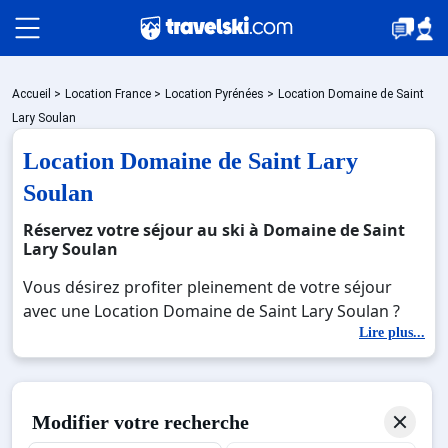
Packages
Accueil
>
Location France
>
Location Pyrénées
>
Location Domaine de Saint
Lary Soulan
Location Domaine de Saint Lary
🚆Train de nuit
Soulan
Réservez votre séjour au ski à Domaine de Saint
Stations
Lary Soulan
Vous désirez profiter pleinement de votre séjour
avec une Location Domaine de Saint Lary Soulan ?
Hébergements
Découvrez nos offres de Location Domaine de Saint
Lire plus...
Lary Soulan pour skier sans limite à noel, jour de l'an,
février. Fermez les yeux et imaginez… Profitez de
Bons plans
votre Location Domaine de Saint Lary Soulan, une
Modifier votre recherche
station réputée et moderne où vous pourrez mêler