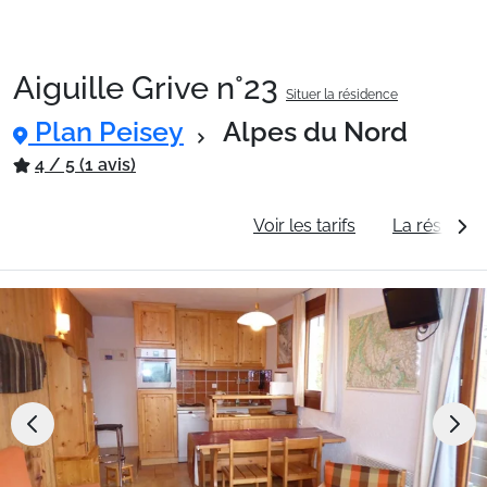
Aiguille Grive n°23
Situer la résidence
Packages
Plan Peisey
Alpes du Nord
4 / 5 (1 avis)
🚆Train de nuit
Informations générales
Voir les tarifs
La résidenc
Stations
Hébergements
Bons plans