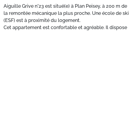
Aiguille Grive n°23 est situé(e) à Plan Peisey, à 200 m de
la remontée mécanique la plus proche. Une école de ski
(ESF) est à proximité du logement.
Cet appartement est confortable et agréable. Il dispose
d'un balcon avec vue sur la vallée de la Tarentaise. Il
Voir plus
bénéficie également d'un parking extérieur et d'un
parking couvert.
Situation :
À Plan Peisey, ce logement est à 200 m de la
remontée mécanique la plus proche.
Appartement de particulier :
Confortable et agréable,
ce logement bénéficie d'un balcon avec vue sur la
vallée de la Tarentaise. Il dispose d'un parking extérieur
Préparez votre séjour
et d'un parking couvert.
1. Choisissez votre package
Choisissez votre package