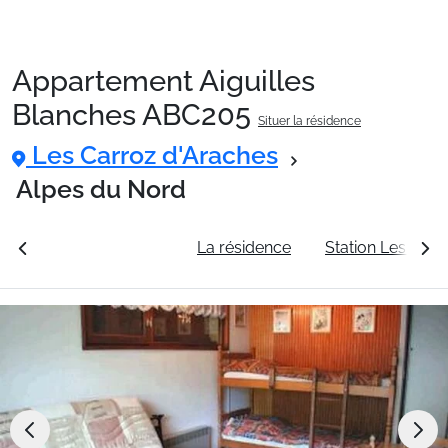
Appartement Aiguilles
Packages
Blanches ABC205
Situer la résidence
Les Carroz d'Araches
🚆Train de nuit
Alpes du Nord
Stations
rales
Voir les tarifs
La résidence
Station Les Carr
Hébergements
Bons plans