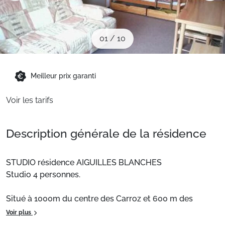
Sites CSE & Groupes
01
/
10
Montagne été
Meilleur prix garanti
Français (FR)
Voir les tarifs
Description générale de la résidence
STUDIO résidence AIGUILLES BLANCHES
Studio 4 personnes.
Situé à 1000m du centre des Carroz et 600 m des
remontées mécaniques.
Voir plus
Surface : 20 m². En rez de jardin avec une terrasse