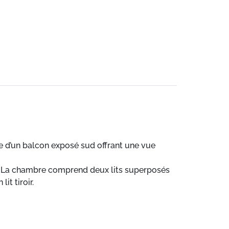
e d’un balcon exposé sud offrant une vue
). La chambre comprend deux lits superposés
it tiroir.
un réfrigérateur et une cafetière filtre.