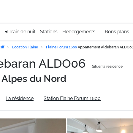
Se
+3
🚆Train de nuit
Stations
Hébergements
Bons plans
sif
Location Flaine
Flaine Forum 1600
Appartement Aldebaran ALDO0
debaran ALDO06
Situer la résidence
Alpes du Nord
La résidence
Station Flaine Forum 1600