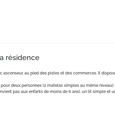
la résidence
 ascenseur, au pied des pistes et des commerces. Il dispos
ne pour deux personnes (2 matelas simples au même niveau
ent pas aux enfants de moins de 6 ans), un lit simple et un l
 micro-ondes, quatre plaques électriques, un lave-vaisselle, 
.