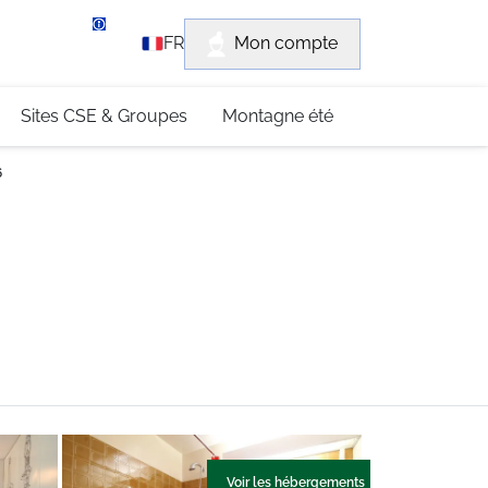
rvice client
Mon compte
FR
3 (0)4 79 96 30 69
Sites CSE & Groupes
Montagne été
6
Voir les hébergements