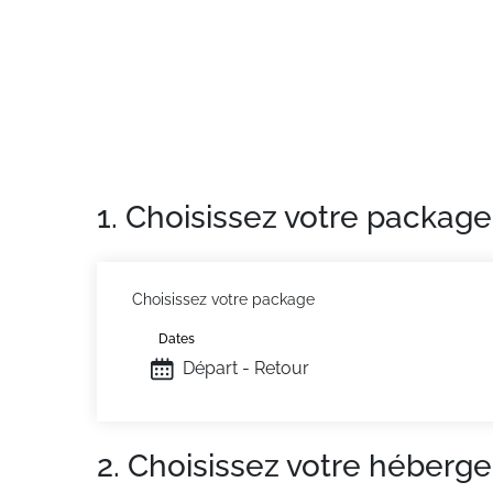
Casier à skis situé au 1er étage. Chauffage e
En complément, de nombreux services sont di
vacances d’hiver, profitez de remises allant j
réservations entre décembre et avril (hors 
Situation :
À Flaine. Commerces à 50m.
Appartement de particulier :
Confortable et 
1. Choisissez votre package
Choisissez votre package
Dates
Départ - Retour
2. Choisissez votre héberg