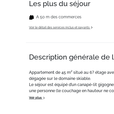
Les plus du séjour
A 50 m des commerces
Voir le détail des services inclus et payants
Description générale de 
Appartement de 45 m² situé au 6? étage avec
dégagée sur le domaine skiable.
Le séjour est équipé d’un canapé-lit gigog
une personne (le couchage en hauteur ne convi
La cuisine est aménagée avec un four combiné
Voir plus
La salle de bains est indépendante des WC.
Un écran plat est à disposition dans le séjour