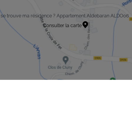
 se trouve ma résidence ? Appartement Aldebaran ALDO06
Consulter la carte