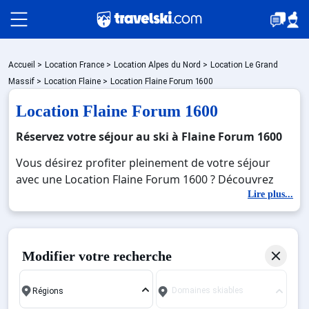
Packages
Accueil
>
Location France
>
Location Alpes du Nord
>
Location Le Grand
Massif
>
Location Flaine
>
Location Flaine Forum 1600
Location Flaine Forum 1600
🚆Train de nuit
Réservez votre séjour au ski à Flaine Forum 1600
Vous désirez profiter pleinement de votre séjour
Stations
avec une Location Flaine Forum 1600 ? Découvrez
nos offres de Location Flaine Forum 1600 pour skier
Lire plus...
sans limite à noel, jour de l'an, février. Fermez les
Hébergements
yeux et imaginez… Profitez de votre Location Flaine
Forum 1600, une station réputée et moderne où
Modifier votre recherche
vous pourrez mêler les plaisirs de la glisse sur les
Bons plans
pistes de ski et des activités en totale immersion
Domaines skiables
avec la beauté des paysages montagnards. Pour un